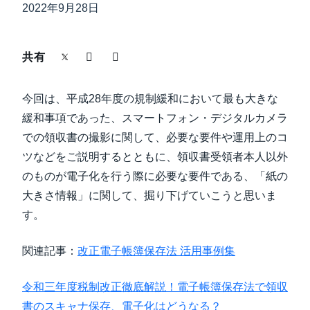
中堅・中小企業
2022年9月28日
Finland (English)
製品情報
Belgium (English)
共有
España (Español)
導入事例
今回は、平成28年度の規制緩和において最も大きな
Norway (English)
緩和事項であった、スマートフォン・デジタルカメラ
サステナビリティ
での領収書の撮影に関して、必要な要件や運用上のコ
ツなどをご説明するとともに、領収書受領者本人以外
のものが電子化を行う際に必要な要件である、「紙の
働きかた改革
大きさ情報」に関して、掘り下げていこうと思いま
す。
自治体・公共機関・教育機関等
関連記事：
改正電子帳簿保存法 活用事例集
令和三年度税制改正徹底解説！電子帳簿保存法で領収
書のスキャナ保存、電子化はどうなる？