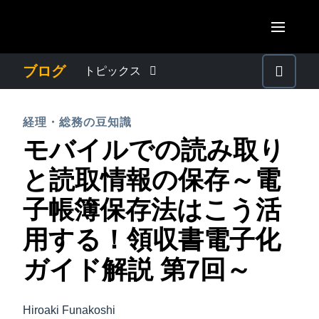
Skip to main content
AMERICAS
ブログ
トピックス
United States (English)
わたしたちについて
EUROPE
経理・総務の豆知識
Canada (English)
モバイルでの読み取り
United Kingdom (English)
プレスリリース
ASIA PACIFIC
Canada (Français)
と読取情報の保存～電
France (Français)
Australia (English)
México (Español)
電子帳簿保存法・インボイス制度
子帳簿保存法はこう活
Deutschland (Deutsch)
India (English)
Brasil (Português)
用する！領収書電子化
Italia (Italiano)
経理・総務の豆知識
日本（日本語)
Nederlands (English)
ガイド解説 第7回～
Singapore (English)
出張・経費管理トレンド
Sweden (English)
Hiroaki Funakoshi
Denmark (English)