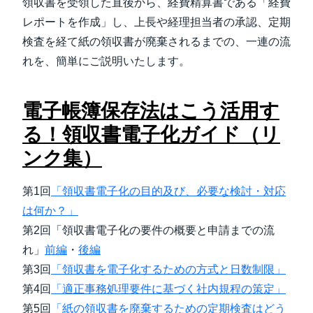
領収書を受領した直後から、経費精算書である「経費
レポートを作成」し、上長や経理担当者の承認、定期
検査を経て紙の領収書が廃棄されるまでの、一連の流
れを、簡単にご説明いたします。
電子帳簿保存法はこう活用す
る！領収書電子化ガイド（リ
ンク集）
第1回
「領収書電子化の目的及び、必要な検討・対応
は何か？」
第2回「領収書電子化の要件の概要と申請までの流
れ」
前編
・
後編
第3回
「領収書を電子化するための方式と日数制限」
第4回
「適正事務処理要件に基づく社内規程の策定」
第5回
「紙の領収書を廃棄するための定期検査はどう