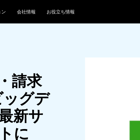
ョン
会社情報
お役立ち情報
AMERICAS
EUROPE
United States (English)
United Kingdom (Engli
Canada (English)
France (Français)
Canada (Français)
Deutschland (Deutsch)
・請求
México (Español)
Italia (Italiano)
 ビッグデ
Brasil (Português)
Nederlands (English)
Sweden (English)
最新サ
Denmark (English)
トに
Finland (English)