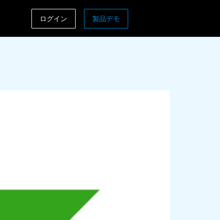
ログイン
製品デモ
ASIA PACIFIC
sh)
Australia (English)
India (English)
日本（日本語)
Singapore (English)