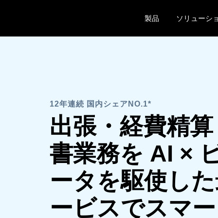
Skip to main content
製品
ソリューシ
12年連続 国内シェアNO.1*
出張・経費精算
書業務を AI ×
ータを駆使した
ービスでスマー