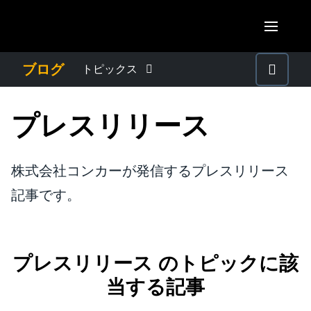
Skip to main content
AMERICAS
ブログ
トピックス
United States (English)
わたしたちについて
EUROPE
プレスリリース
Canada (English)
United Kingdom (English)
プレスリリース
ASIA PACIFIC
Canada (Français)
France (Français)
株式会社コンカーが発信するプレスリリース
Australia (English)
México (Español)
電子帳簿保存法・インボイス制度
記事です。
Deutschland (Deutsch)
India (English)
Brasil (Português)
Italia (Italiano)
経理・総務の豆知識
日本（日本語)
Nederlands (English)
プレスリリース のトピックに該
Singapore (English)
出張・経費管理トレンド
当する記事
Sweden (English)
Denmark (English)