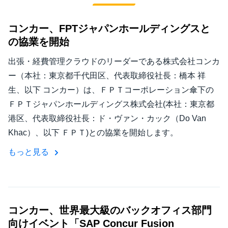
中堅・中小企業
Finland (English)
コンカー、FPTジャパンホールディングスと
製品情報
の協業を開始
Belgium (English)
出張・経費管理クラウドのリーダーである株式会社コンカ
España (Español)
導入事例
ー（本社：東京都千代田区、代表取締役社長：橋本 祥
Norway (English)
生、以下 コンカー）は、ＦＰＴコーポレーション傘下の
サステナビリティ
ＦＰＴジャパンホールディングス株式会社(本社：東京都
港区、代表取締役社長：ド・ヴァン・カック（Do Van
働きかた改革
Khac）、以下 ＦＰＴ)との協業を開始します。
もっと見る
自治体・公共機関・教育機関等
コンカー、世界最大級のバックオフィス部門
向けイベント「SAP Concur Fusion