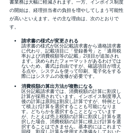
書業務は大幅に軽減されます。一方、インボイス制度
の開始は、経理担当者の負担を増やしてしまう可能性
が高いといえます。その主な理由は、次のとおりで
す。
請求書の様式が変更される
請求書の様式が区分記載請求書から適格請求書
に代わり、記載項目に「登録番号」と「適用税
率および消費税額等の記載」2項目が追加され
ます。決められたフォーマットがあるわけでは
ないため、書式は自由ですが、確認項目が増え
る点や、システムを使って印刷、電子化をする
際にはシステムの改修が必要です。
消費税額の算出方法が複数になる
区分記載請求書では、消費税額の計算に割戻し
計算が採用されています。インボイス制度導入
後の計算は原則は割戻し計算ですが、特例とし
て積上げ計算を選択することも可能になりま
す。どちらかを選択することとなっています
が、たとえば売上税額の計算に割戻し計算を選
択した場合、消費税額の計算に積上げ計算を選
択することはできません。基本的にはこれまで
同様、割戻し計算を使用する準備をしておいた