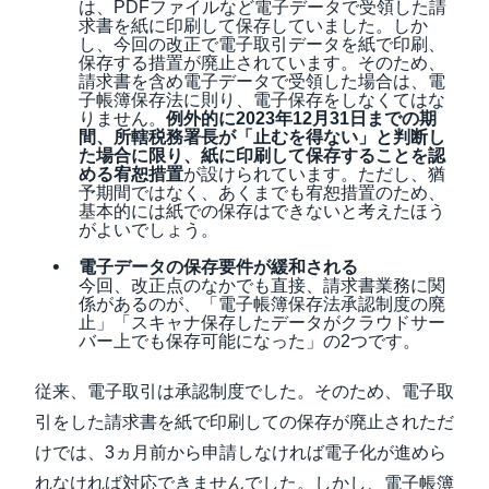
は、PDFファイルなど電子データで受領した請
求書を紙に印刷して保存していました。しか
し、今回の改正で電子取引データを紙で印刷、
保存する措置が廃止されています。そのため、
請求書を含め電子データで受領した場合は、電
子帳簿保存法に則り、電子保存をしなくてはな
りません。
例外的に2023年12月31日までの期
間、所轄税務署長が「止むを得ない」と判断し
た場合に限り、紙に印刷して保存することを認
める宥恕措置
が設けられています。ただし、猶
予期間ではなく、あくまでも宥恕措置のため、
基本的には紙での保存はできないと考えたほう
がよいでしょう。
電子データの保存要件が緩和される
今回、改正点のなかでも直接、請求書業務に関
係があるのが、「電子帳簿保存法承認制度の廃
止」「スキャナ保存したデータがクラウドサー
バー上でも保存可能になった」の2つです。
従来、電子取引は承認制度でした。そのため、電子取
引をした請求書を紙で印刷しての保存が廃止されただ
けでは、3ヵ月前から申請しなければ電子化が進めら
れなければ対応できませんでした。しかし、電子帳簿