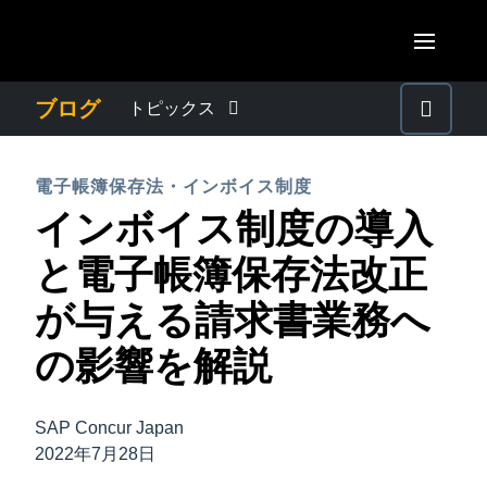
Skip to main content
AMERICAS
ブログ
トピックス
United States (English)
わたしたちについて
EUROPE
電子帳簿保存法・インボイス制度
Canada (English)
インボイス制度の導入
United Kingdom (English)
プレスリリース
ASIA PACIFIC
Canada (Français)
と電子帳簿保存法改正
France (Français)
Australia (English)
México (Español)
電子帳簿保存法・インボイス制度
が与える請求書業務へ
Deutschland (Deutsch)
India (English)
Brasil (Português)
の影響を解説
Italia (Italiano)
経理・総務の豆知識
日本（日本語)
Nederlands (English)
Singapore (English)
SAP Concur Japan
出張・経費管理トレンド
Sweden (English)
2022年7月28日
Denmark (English)