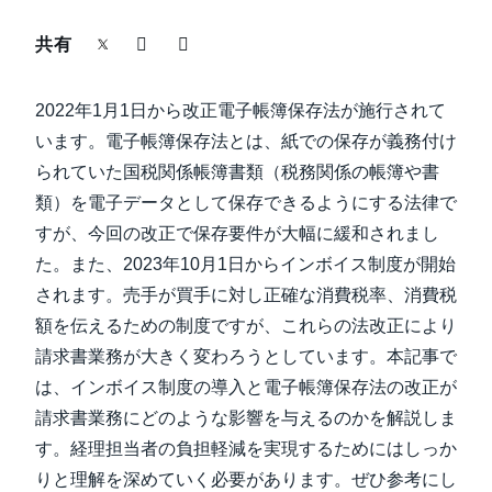
中堅・中小企業
共有
Finland (English)
製品情報
Belgium (English)
2022年1月1日から改正電子帳簿保存法が施行されて
España (Español)
います。電子帳簿保存法とは、紙での保存が義務付け
導入事例
られていた国税関係帳簿書類（税務関係の帳簿や書
Norway (English)
類）を電子データとして保存できるようにする法律で
サステナビリティ
すが、今回の改正で保存要件が大幅に緩和されまし
た。また、2023年10月1日からインボイス制度が開始
働きかた改革
されます。売手が買手に対し正確な消費税率、消費税
額を伝えるための制度ですが、これらの法改正により
自治体・公共機関・教育機関等
請求書業務が大きく変わろうとしています。本記事で
は、インボイス制度の導入と電子帳簿保存法の改正が
請求書業務にどのような影響を与えるのかを解説しま
す。経理担当者の負担軽減を実現するためにはしっか
りと理解を深めていく必要があります。ぜひ参考にし