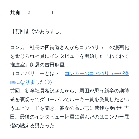
中堅・中小企業
共有
Finland (English)
製品情報
Belgium (English)
【前回までのあらすじ】
España (Español)
導入事例
コンカー社長の四街道さんからコアバリューの漫画化
Norway (English)
を命じられ社員にインタビューを開始した「わくわく
サステナビリティ
推進室」所属の吉田麻里。
（コアバリューとは？：
コンカーのコアバリューが漫
働きかた改革
画になりました①
）
前回、新卒社員相沢さんから、周囲が思う新卒の期待
自治体・公共機関・教育機関等
値を裏切ってグローバルでルーキー賞を受賞したとい
うエピソードを聞き、彼女の高い志に感銘を受けた吉
田。最後のインタビュー社員に選んだのはコンカー屈
指の燃える男だった…！