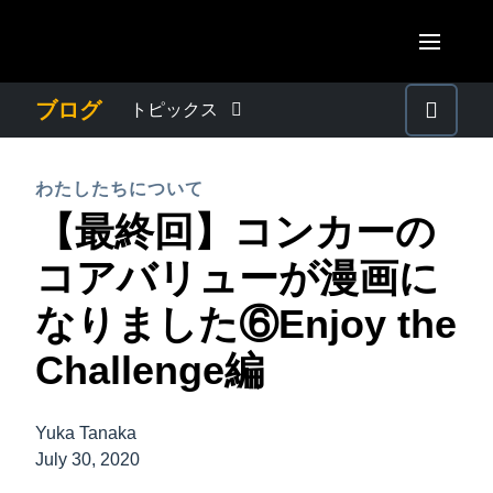
Skip to main content
AMERICAS
ブログ
トピックス
United States (English)
わたしたちについて
EUROPE
わたしたちについて
Canada (English)
【最終回】コンカーの
United Kingdom (English)
プレスリリース
ASIA PACIFIC
Canada (Français)
コアバリューが漫画に
France (Français)
Australia (English)
México (Español)
電子帳簿保存法・インボイス制度
なりました⑥Enjoy the
Deutschland (Deutsch)
India (English)
Brasil (Português)
Challenge編
Italia (Italiano)
経理・総務の豆知識
日本（日本語)
Nederlands (English)
Singapore (English)
Yuka Tanaka
出張・経費管理トレンド
Sweden (English)
July 30, 2020
Denmark (English)