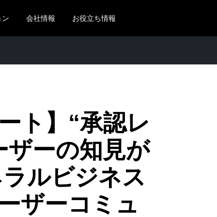
ョン
会社情報
お役立ち情報
AMERICAS
EUROPE
United States (English)
United Kingdom (Engli
Canada (English)
France (Français)
Canada (Français)
Deutschland (Deutsch)
ート】“承認レ
México (Español)
Italia (Italiano)
ーザーの知見が
Brasil (Português)
Nederlands (English)
ネラルビジネス
Sweden (English)
Denmark (English)
r ユーザーコミュ
Finland (English)