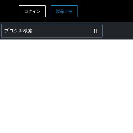
ログイン
製品デモ
ASIA PACIFIC
sh)
Australia (English)
India (English)
日本（日本語)
Singapore (English)