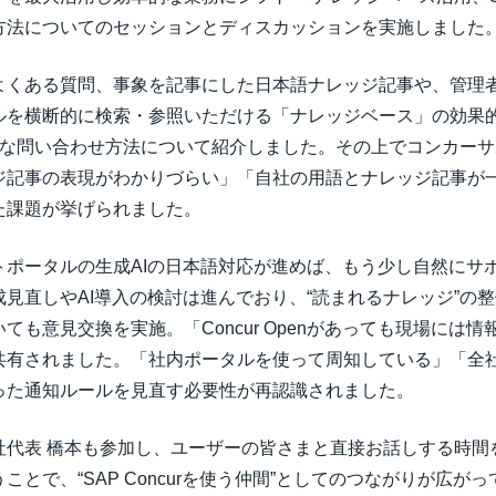
方法についてのセッションとディスカッションを実施しました
よくある質問、事象を記事にした日本語ナレッジ記事や、管理
ルを横断的に検索・参照いただける「ナレッジベース」の効果
RTな問い合わせ方法について紹介しました。その上でコンカー
ジ記事の表現がわかりづらい」「自社の用語とナレッジ記事が
た課題が挙げられました。
トポータルの生成AIの日本語対応が進めば、もう少し自然にサ
見直しやAI導入の検討は進んでおり、“読まれるナレッジ”の
ても意見交換を実施。「Concur Openがあっても現場には
共有されました。「社内ポータルを使って周知している」「全
った通知ルールを見直す必要性が再認識されました。
社代表 橋本も参加し、ユーザーの皆さまと直接お話しする時間
とで、“SAP Concurを使う仲間”としてのつながりが広