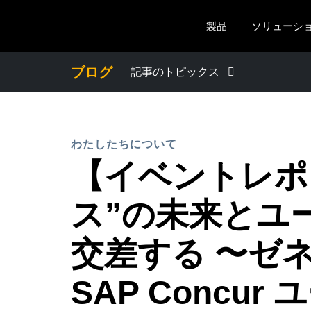
Skip to main content
製品
ソリューシ
ブログ
記事のトピックス
わたしたちについて
わたしたちについて
プレスリリース
【イベントレポ
電子帳簿保存法・インボイス制度
ス”の未来とユ
経理・総務の豆知識
交差する 〜ゼ
SAP Concu
出張・経費管理トレンド