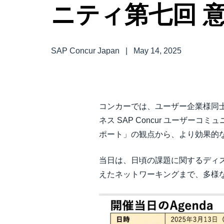
ニティ第七回 
中堅・中小企業
製品情報
SAP Concur Japan
|
May 14, 2025
導入事例
サステナビリティ
コンカーでは、ユーザー企業様同
ネス SAP Concur ユーザ
働きかた改革
ポート」の観点から、より効果的
当日は、日頃の課題に関するディ
自治体・公共機関・教育機関等
えたネットワーキングまで、多様