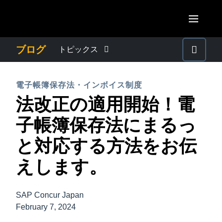
Skip to main content
AMERICAS
ブログ
トピックス
United States (English)
わたしたちについて
EUROPE
電子帳簿保存法・インボイス制度
Canada (English)
法改正の適用開始！電
United Kingdom (English)
プレスリリース
ASIA PACIFIC
Canada (Français)
子帳簿保存法にまるっ
France (Français)
Australia (English)
México (Español)
電子帳簿保存法・インボイス制度
と対応する方法をお伝
Deutschland (Deutsch)
India (English)
Brasil (Português)
えします。
Italia (Italiano)
経理・総務の豆知識
日本（日本語)
Nederlands (English)
Singapore (English)
SAP Concur Japan
出張・経費管理トレンド
Sweden (English)
February 7, 2024
Denmark (English)