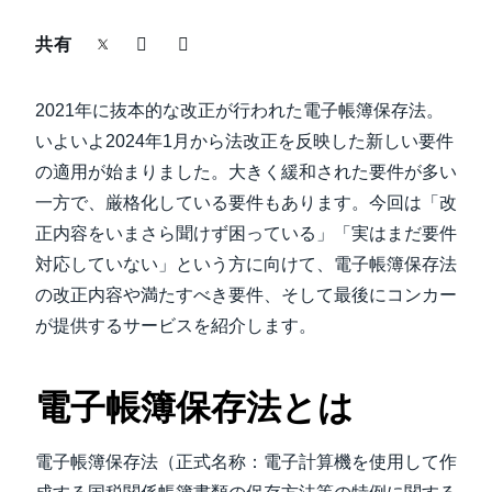
中堅・中小企業
共有
Finland (English)
製品情報
Belgium (English)
2021年に抜本的な改正が行われた電子帳簿保存法。
España (Español)
いよいよ2024年1月から法改正を反映した新しい要件
導入事例
の適用が始まりました。大きく緩和された要件が多い
Norway (English)
一方で、厳格化している要件もあります。今回は「改
サステナビリティ
正内容をいまさら聞けず困っている」「実はまだ要件
対応していない」という方に向けて、電子帳簿保存法
働きかた改革
の改正内容や満たすべき要件、そして最後にコンカー
が提供するサービスを紹介します。
自治体・公共機関・教育機関等
電子帳簿保存法とは
電子帳簿保存法（正式名称：電子計算機を使用して作