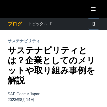
Skip to main content
AMERICAS
ブログ
トピックス
United States (English)
わたしたちについて
EUROPE
サステナビリティ
Canada (English)
サステナビリティと
United Kingdom (English)
プレスリリース
ASIA PACIFIC
Canada (Français)
は？企業としてのメリ
France (Français)
Australia (English)
México (Español)
電子帳簿保存法・インボイス制度
ットや取り組み事例を
Deutschland (Deutsch)
India (English)
Brasil (Português)
解説
Italia (Italiano)
経理・総務の豆知識
日本（日本語)
Nederlands (English)
Singapore (English)
SAP Concur Japan
出張・経費管理トレンド
Sweden (English)
2023年8月14日
Denmark (English)