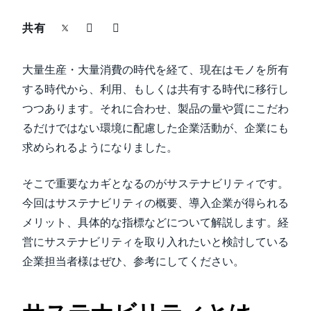
中堅・中小企業
共有
Finland (English)
製品情報
Belgium (English)
大量生産・大量消費の時代を経て、現在はモノを所有
España (Español)
する時代から、利用、もしくは共有する時代に移行し
導入事例
つつあります。それに合わせ、製品の量や質にこだわ
Norway (English)
るだけではない環境に配慮した企業活動が、企業にも
サステナビリティ
求められるようになりました。
働きかた改革
そこで重要なカギとなるのがサステナビリティです。
今回はサステナビリティの概要、導入企業が得られる
自治体・公共機関・教育機関等
メリット、具体的な指標などについて解説します。経
営にサステナビリティを取り入れたいと検討している
企業担当者様はぜひ、参考にしてください。