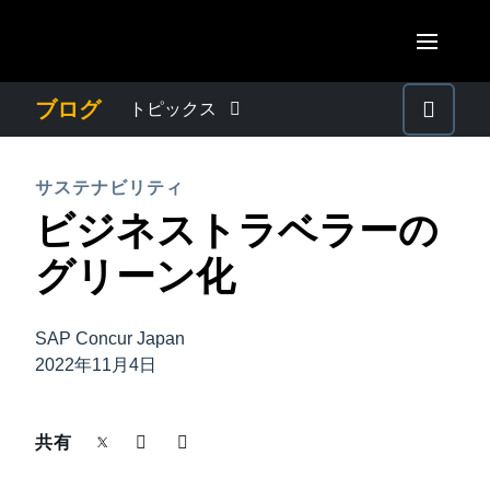
Skip to main content
AMERICAS
ブログ
トピックス
United States (English)
わたしたちについて
EUROPE
サステナビリティ
Canada (English)
ビジネストラベラーの
United Kingdom (English)
プレスリリース
ASIA PACIFIC
Canada (Français)
グリーン化
France (Français)
Australia (English)
México (Español)
電子帳簿保存法・インボイス制度
Deutschland (Deutsch)
India (English)
Brasil (Português)
SAP Concur Japan
Italia (Italiano)
経理・総務の豆知識
2022年11月4日
日本（日本語)
Nederlands (English)
Singapore (English)
出張・経費管理トレンド
共有
Sweden (English)
Denmark (English)