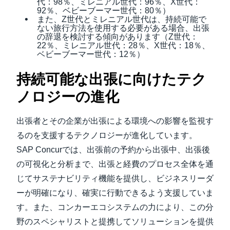
代：98％、ミレニアル世代：96％、X世代：
92％、ベビーブーマー世代：80％）
また、Z世代とミレニアル世代は、持続可能で
ない旅行方法を使用する必要がある場合、出張
の辞退を検討する傾向があります（Z世代：
22％、ミレニアル世代：28％、X世代：18％、
ベビーブーマー世代：12％）
持続可能な出張に向けたテク
ノロジーの進化
出張者とその企業が出張による環境への影響を監視す
るのを支援するテクノロジーが進化しています。
SAP Concurでは、出張前の予約から出張中、出張後
の可視化と分析まで、出張と経費のプロセス全体を通
じてサステナビリティ機能を提供し、ビジネスリーダ
ーが明確になり、確実に行動できるよう支援していま
す。また、コンカーエコシステムの力により、この分
野のスペシャリストと提携してソリューションを提供