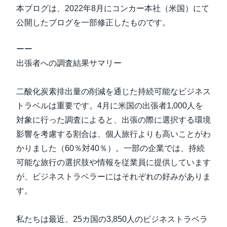
中堅・中小企業
本ブログは、2022年8月にコンカー本社（米国）にて
Finland (English)
公開したブログを一部修正したものです。
製品情報
Belgium (English)
ーー
España (Español)
出張者への調査結果サマリー
導入事例
Norway (English)
二酸化炭素排出量の削減を通じた持続可能なビジネス
サステナビリティ
トラベルは重要です。4月に米国の出張者1,000人を
対象に行った調査によると、出張の際に選択する環境
働きかた改革
影響を考慮する割合は、個人旅行よりも高いことがわ
かりました（60％対40％）。一部の企業では、持続
自治体・公共機関・教育機関等
可能な旅行の選択肢や情報を従業員に提供しています
が、ビジネストラベラーにはそれぞれの好みがありま
す。
私たちは最近、25カ国の3,850人のビジネストラベラ