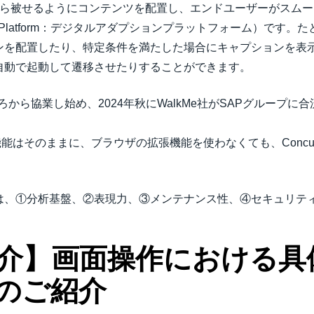
上から被せるようにコンテンツを配置し、エンドユーザーがスム
option Platform：デジタルアダプションプラットフォーム）
ンを配置したり、特定条件を満たした場合にキャプションを表
自動で起動して遷移させたりすることができます。
020年ごろから協業し始め、2024年秋にWalkMe社がSAPグル
lkMeの機能はそのままに、ブラウザの拡張機能を使わなくても、Conc
t by WalkMeは、①分析基盤、②表現力、③メンテナンス性、④セキュ
介】画面操作における具
のご紹介