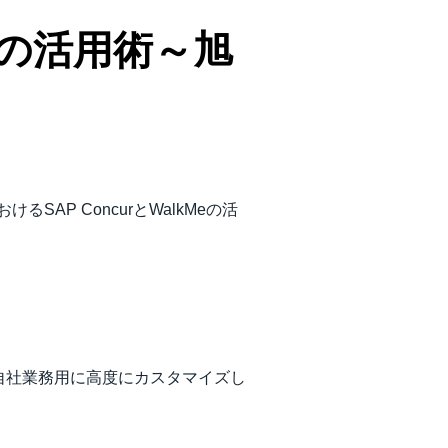
Meの活用術～旭
SAP ConcurとWalkMeの活
自社業務用に高度にカスタマイズし