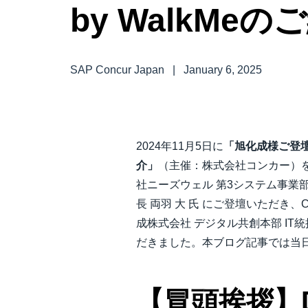
by WalkMeの
中堅・中小企業
製品情報
SAP Concur Japan
|
January 6, 2025
導入事例
サステナビリティ
2024年11月5日に
「旭化成様ご登壇！ 
介」
（主催：株式会社コンカー）を
働きかた改革
社ニーズウェル 第3システム事業部
長 両羽 大 氏 にご登壇いただき、Co
成株式会社 デジタル共創本部 IT
自治体・公共機関・教育機関等
だきました。本ブログ記事では当
【冒頭挨拶】