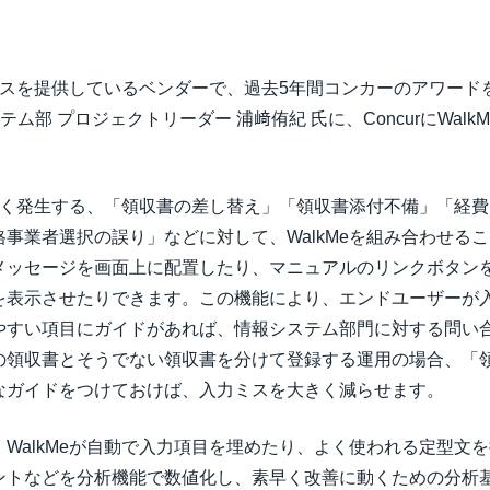
トサービスを提供しているベンダーで、過去5年間コンカーのアワー
テム部 プロジェクトリーダー 浦﨑侑紀 氏に、ConcurにWalk
。
用時によく発生する、「領収書の差し替え」「領収書添付不備」「
事業者選択の誤り」などに対して、WalkMeを組み合わせる
メッセージを画面上に配置したり、マニュアルのリンクボタン
を表示させたりできます。この機能により、エンドユーザーが
やすい項目にガイドがあれば、情報システム部門に対する問い
の領収書とそうでない領収書を分けて登録する運用の場合、「領
なガイドをつけておけば、入力ミスを大きく減らせます。
WalkMeが自動で入力項目を埋めたり、よく使われる定型文
ントなどを分析機能で数値化し、素早く改善に動くための分析