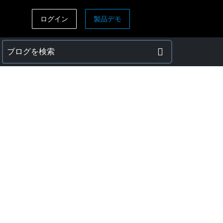
ログイン
製品デモ
ASIA PACIFIC
sh)
Australia (English)
India (English)
日本（日本語)
Singapore (English)