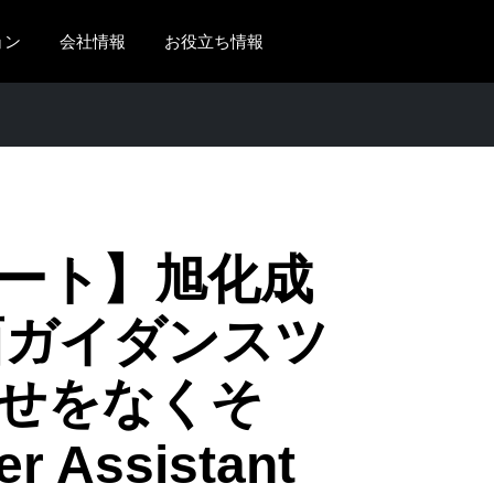
ョン
会社情報
お役立ち情報
AMERICAS
EUROPE
United States (English)
United Kingdom (Engli
Canada (English)
France (Français)
Canada (Français)
Deutschland (Deutsch)
ート】旭化成
México (Español)
Italia (Italiano)
面ガイダンスツ
Brasil (Português)
Nederlands (English)
せをなくそ
Sweden (English)
Denmark (English)
r Assistant
Finland (English)