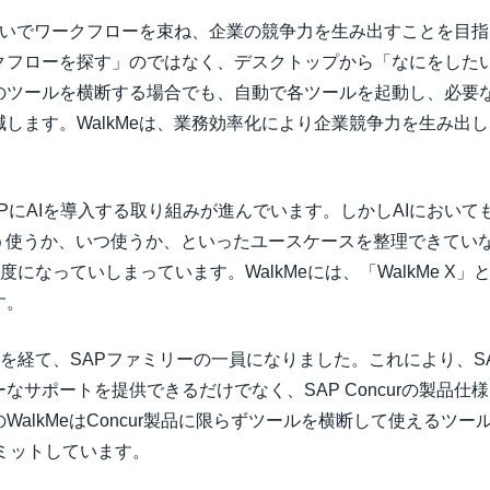
またいでワークフローを束ね、企業の競争力を生み出すことを目指
クフローを探す」のではなく、デスクトップから「なにをした
のツールを横断する場合でも、自動で各ツールを起動し、必要
します。WalkMeは、業務効率化により企業競争力を生み出
PにAIを導入する取り組みが進んでいます。しかしAIにおいて
どう使うか、いつ使うか、といったユースケースを整理できてい
度になっていしまっています。WalkMeには、「WalkMe X
す。
収を経て、SAPファミリーの一員になりました。これにより、SAP 
なサポートを提供できるだけでなく、SAP Concurの製品
WalkMeはConcur製品に限らずツールを横断して使えるツ
ミットしています。