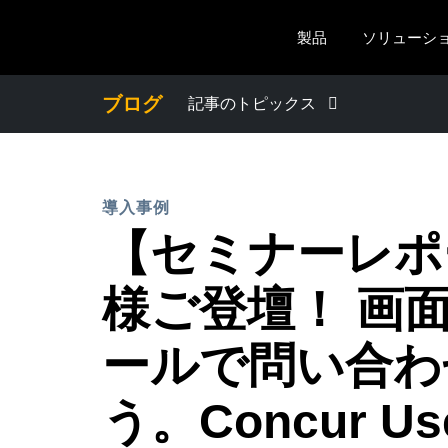
Skip to main content
製品
ソリューシ
ブログ
記事のトピックス
わたしたちについて
導入事例
プレスリリース
【セミナーレポ
電子帳簿保存法・インボイス制度
様ご登壇！ 画
経理・総務の豆知識
ールで問い合わ
う。Concur Use
出張・経費管理トレンド