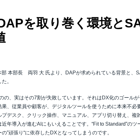
APを取り巻く環境とSAP 
値
本部 本部長 両羽 大 氏より、DAPが求められている背景と、SAP 
した。
のの、実はその7割が失敗しています。それはDX化のゴール
結果、従業員や顧客が、デジタルツールを使うために本来不必
ルプデスク、クリック操作、マニュアル、アプリ切り替え、複
導入が進むAIにもいえることです。“Fit to Standard
の”頑張り“に依存したDXとなってしまうのです。