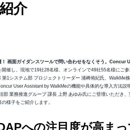
ご紹介
Belgium (English)
España (Español)
Norway (English)
画面ガイダンスツールで問い合わせをなくそう。Concur User As
開催し、現地で19社28名様、オンラインで49社55名様にご
 第1システム部 プロジェクトリーダー 浦﨑侑紀氏、WalkMe株
ncur User Assistant by WalkMeの機能や具体的な
統括部 業務推進グループ 課長 上野 あゆみ氏にご登壇いただ
日の様子をご紹介します。
DAPへの注目度が高まっ