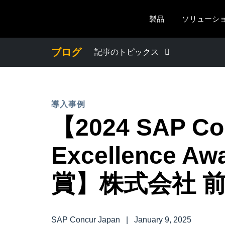
Skip to main content
製品
ソリューシ
ブログ
記事のトピックス
わたしたちについて
導入事例
プレスリリース
【2024 SAP Co
電子帳簿保存法・インボイス制度
Excellence Aw
経理・総務の豆知識
賞】株式会社 
出張・経費管理トレンド
SAP Concur Japan
|
January 9, 2025