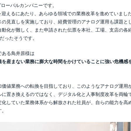
つグローバルカンパニーです。
0年を迎えるにあたり、あらゆる領域での業務改革を進めていま
の見直しを実施しており、経費管理のアナログ運用も課題として
自動化が難しく、また申請された伝票を本社、工場、支店の各
用だったそうです。
である鳥井原様は
値を産まない業務に膨大な時間をかけていることに強い危機感
加価値業務への転換を目指しており、このようなアナログ運用
ルに置き換えるのではなく、デジタル化と人事制度改革を両輪
定化していた業務体系から解放された社員が、自らの能力を高
す。