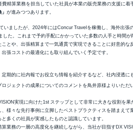
経費精算業務を担当していた社員が本業の販売業務の支援に着
換」
が進みつつあります。
稼働していましたが、2024年にはConcur Travelを稼働し、海
なりました。これまで予約手配にかかっていた多数の人手と時間
たことや、出張精算まで一気通貫で実現できることに好意的な
、出張コストの最適化にも取り組んでいく予定です。
、定期的に社内報でお役立ち情報を紹介するなど、社内浸透に
プロジェクトの成果についてのコメントを鳥井原様よりいただ
X VISION実現に向けた1st ステップとして非常に大きな役割を果
し、様々な先行事例に立脚したベストプラクティスを踏まえて
と多くの社員が実感したものと認識しています。​
算業務の一層の高度化を継続しながら、当社が目指すDX VIS