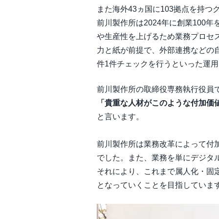
また海外43ヵ国に103拠点を持
前川製作所は2024年に創業10
や生産性を上げるため業務プロセス
力と紙が前提で、外部連携などの
件1件チェックを行うといった運
前川製作所の取締役専務執行役員
「貴重な人材がこのような付加価
と言います。
前川製作所は業務改革によって付
でした。また、業務を単にデジタ
それにより、これまで属人化・固
となっていくことを目指していま