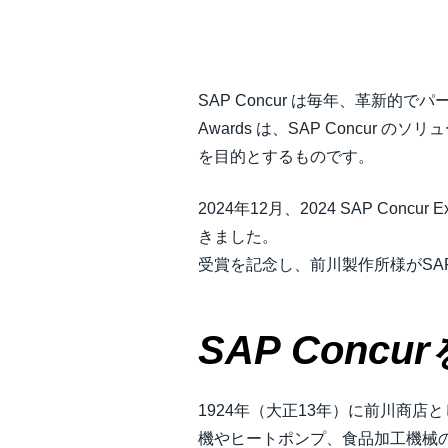
中堅・中小企業
製品情報
SAP Concur は毎年、革新的でパ
Awards は、SAP Conc
導入事例
を目的とするものです。
サステナビリティ
2024年12月、2024 SAP Con
きました。
受賞を記念し、前川製作所様がSAP
働きかた改革
自治体・公共機関・教育機関等
SAP Con
1924年（大正13年）に前川商
機やヒートポンプ、食品加工機械