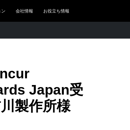
ョン
会社情報
お役立ち情報
AMERICAS
EUROPE
United States (English)
United Kingdom (Engli
Canada (English)
France (Français)
Canada (Français)
Deutschland (Deutsch)
ncur
México (Español)
Italia (Italiano)
ards Japan受
Brasil (Português)
Nederlands (English)
前川製作所様
Sweden (English)
Denmark (English)
Finland (English)