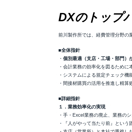
DXのトップバ
前川製作所では、経費管理分野の
■全体指針​
・
個別最適（支店・工場・部門）
・会計業務の効率化を図るために
・システムによる規定チェック機
・間接材購買の活用を推進し精算
■詳細指針​
１．業務効率化の実現​
・手・Excel業務の廃止、業務の
・『人がやって当たり前』という固
・支店（営業所）と本社で重複した