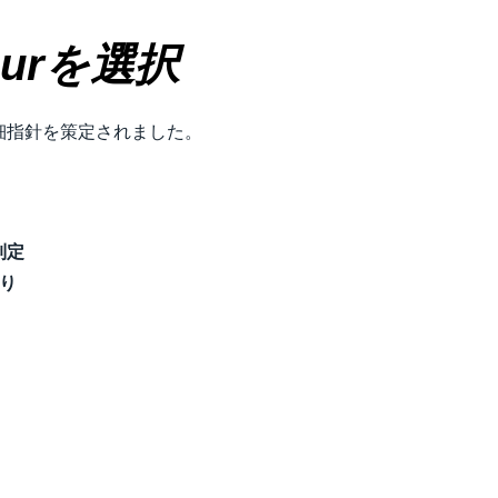
urを選択
細指針を策定されました。
制定
り​