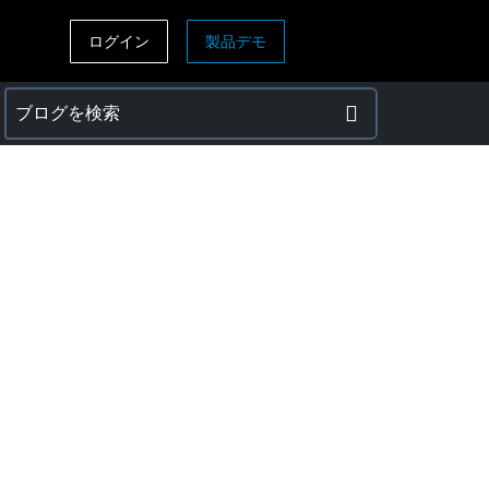
ログイン
製品デモ
ASIA PACIFIC
sh)
Australia (English)
India (English)
日本（日本語)
Singapore (English)