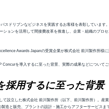
Belgium (English)
España (Español)
ーパスドリブンなビジネスを実践するお客様を表彰しています。SAP Concu
Norway (English)
ur のソリューションを活用して間接費改革を推進し、企業・組織の
cur Excellence Awards Japanの受賞企業が株式会社 前
 Concurを導入するに至った背景、実際の成果などについて
curを採用するに至った背景
店として設立した株式会社 前川製作所（以下、前川製作所）。産
の製造と販売、プラントの設計・施工からアフターサービスま