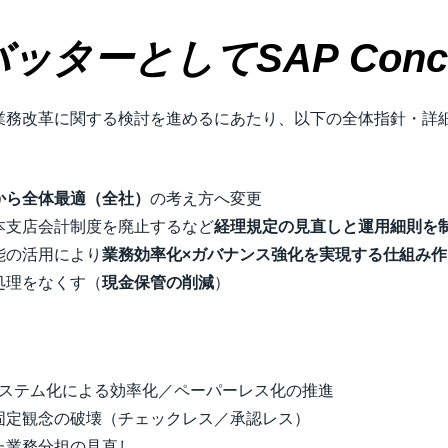
ッターとしてSAP Conc
業務改革に関する検討を進めるにあたり、以下の全体指針・詳
から全体最適（全社）
の考え方へ変更​
本支店会計制度を廃止するなど
経理規定の見直しと運用細則を
能の活用により
業務効率化×ガバナンス強化を実現する仕組み作
処理をなくす（
現金保管の削減
）​
システム化による効率化／ペーパーレス化の推進​
定観念の破壊（チェックレス／承認レス）​
業務分担の見直し​