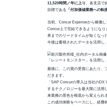
11,520時間／年​に上り
、各支店で
目標である
「​付加価値業務への転
当初、Concur Expenseから
Concur上で完結できるように
券までのリードタイムが短くなっ
今後は蓄積されたデータを活用し
「レシートモンスター」を活用し
最後に、この賞の受賞にあたり、
だきます。
「SAP Concurの導入は当社のD
するテクノロジーを最大限に活用
来業務の景色を根底から変えられる
この成功体験をベースにし、経費精