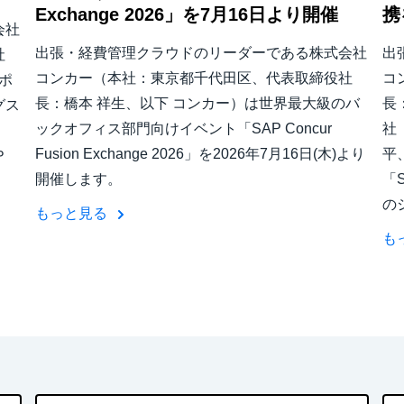
Exchange 2026」を7月16日より開催
携
会社
出張・経費管理クラウドのリーダーである株式会社
出
社
コンカー（本社：東京都千代田区、代表取締役社
コ
ポ
長：橋本 祥生、以下 コンカー）は世界最大級のバ
長
グス
ックオフィス部門向けイベント「SAP Concur
社
Fusion Exchange 2026」を2026年7月16日(木)より
平
Ｐ
開催します。
「S
の
もっと見る
も