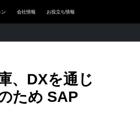
ョン
会社情報
お役立ち情報
AMERICAS
EUROPE
United States (English)
United Kingdom (Engli
Canada (English)
France (Français)
Canada (Français)
Deutschland (Deutsch)
庫、DXを通じ
México (Español)
Italia (Italiano)
ため SAP
Brasil (Português)
Nederlands (English)
Sweden (English)
Denmark (English)
Finland (English)