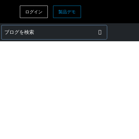
ログイン
製品デモ
ASIA PACIFIC
sh)
Australia (English)
India (English)
日本（日本語)
Singapore (English)