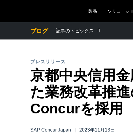
Skip to main content
製品
ソリューシ
ブログ
記事のトピックス
わたしたちについて
プレスリリース
プレスリリース
京都中央信用金
電子帳簿保存法・インボイス制度
た業務改革推進の
経理・総務の豆知識
Concurを採用
出張・経費管理トレンド
SAP Concur Japan
|
2023年11月13日