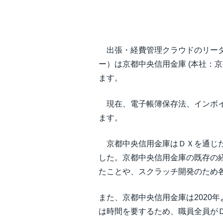
中堅・中小企業
製品情報
出張・経費管理クラウドのリーダ
ー）は京都中央信用金庫 (本社：京
導入事例
ます。
サステナビリティ
現在、電子帳簿保存法、インボイ
ます。
働きかた改革
京都中央信用金庫はＤＸを通じた業
した。京都中央信用金庫の既存の経
自治体・公共機関・教育機関等
たことや、スクラッチ開発のため
また、京都中央信用金庫は2020
は時間を要するため、職員全員が