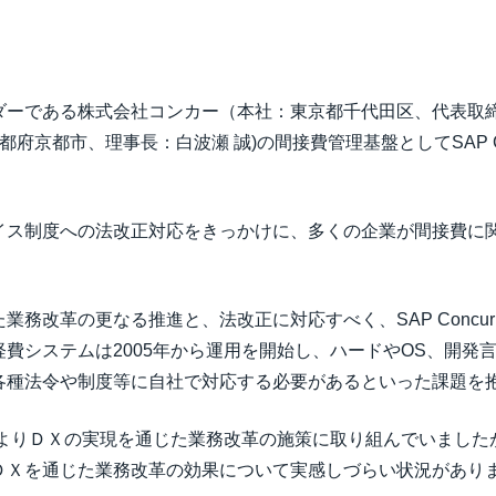
Belgium (English)
España (Español)
ーである株式会社コンカー（本社：東京都千代田区、代表取締
Norway (English)
都府京都市、理事長：白波瀬 誠)の間接費管理基盤としてSAP C
ス制度への法改正対応をきっかけに、多くの企業が間接費に
務改革の更なる推進と、法改正に対応すべく、SAP Concu
費システムは2005年から運用を開始し、ハードやOS、開発
各種法令や制度等に自社で対応する必要があるといった課題を
年よりＤＸの実現を通じた業務改革の施策に取り組んでいまし
ＤＸを通じた業務改革の効果について実感しづらい状況があり