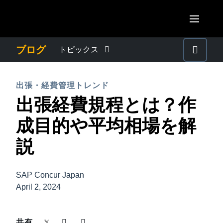
Skip to main content
AMERICAS
ブログ
トピックス
United States (English)
わたしたちについて
EUROPE
出張・経費管理トレンド
Canada (English)
出張経費規程とは？作
United Kingdom (English)
プレスリリース
ASIA PACIFIC
Canada (Français)
成目的や平均相場を解
France (Français)
Australia (English)
México (Español)
電子帳簿保存法・インボイス制度
説
Deutschland (Deutsch)
India (English)
Brasil (Português)
Italia (Italiano)
経理・総務の豆知識
日本（日本語)
SAP Concur Japan
Nederlands (English)
April 2, 2024
Singapore (English)
出張・経費管理トレンド
Sweden (English)
共有
Denmark (English)