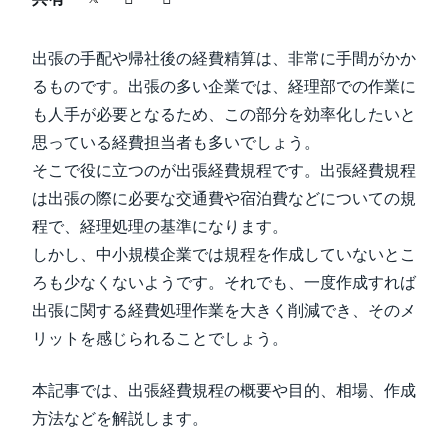
中堅・中小企業
Finland (English)
出張の手配や帰社後の経費精算は、非常に手間がかか
製品情報
Belgium (English)
るものです。出張の多い企業では、経理部での作業に
も人手が必要となるため、この部分を効率化したいと
España (Español)
導入事例
思っている経費担当者も多いでしょう。
Norway (English)
そこで役に立つのが出張経費規程です。出張経費規程
サステナビリティ
は出張の際に必要な交通費や宿泊費などについての規
程で、経理処理の基準になります。
しかし、中小規模企業では規程を作成していないとこ
働きかた改革
ろも少なくないようです。それでも、一度作成すれば
出張に関する経費処理作業を大きく削減でき、そのメ
自治体・公共機関・教育機関等
リットを感じられることでしょう。
本記事では、出張経費規程の概要や目的、相場、作成
方法などを解説します。