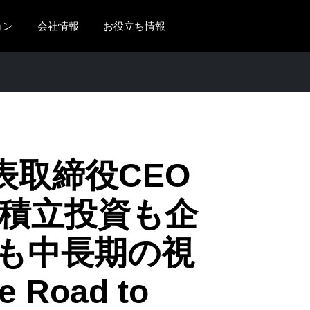
ョン
会社情報
お役立ち情報
AMERICAS
EUROPE
United States (English)
United Kingdom (Engli
Canada (English)
France (Français)
Canada (Français)
Deutschland (Deutsch)
代表取締役CEO
México (Español)
Italia (Italiano)
- 積立投資も企
Brasil (Português)
Nederlands (English)
も中長期の視
Sweden (English)
Denmark (English)
 Road to
Finland (English)