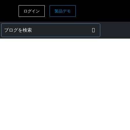
ログイン
製品デモ
ASIA PACIFIC
sh)
Australia (English)
India (English)
日本（日本語)
Singapore (English)