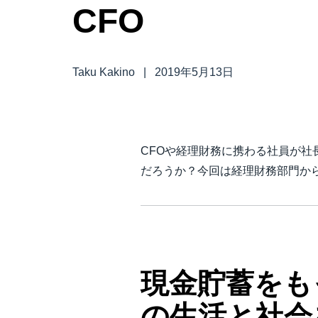
CFO
中堅・中小企業
製品情報
Taku Kakino
|
2019年5月13日
導入事例
サステナビリティ
CFOや経理財務に携わる社員が
だろうか？今回は経理財務部門から 
働きかた改革
自治体・公共機関・教育機関等
現金貯蓄をも
の生活と社会