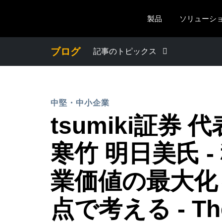
Skip to main content
製品
ソリューシ
ブログ
記事のトピックス
わたしたちについて
中堅・中小企業
プレスリリース
tsumiki証券 
電子帳簿保存法・インボイス制度
寒竹 明日美氏 
経理・総務の豆知識
業価値の最大化
点で考える - The
出張・経費管理トレンド