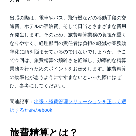
中堅・中小企業
Finland (English)
出張の際は、電車やバス、飛行機などの移動手段の交
製品情報
Belgium (English)
通費、ホテルの宿泊費、そして日当とさまざまな費用
が発生します。そのため、旅費精算業務の負担が重く
España (Español)
導入事例
なりやすく、経理部門の責任者は負担の軽減や業務効
Norway (English)
率化に頭を悩ませているのではないでしょうか。そこ
サステナビリティ
で今回は、旅費精算の煩雑さを軽減し、効率的な精算
業務を行うためのポイントをお伝えします。旅費精算
の効率化が思うようにすすまないといった際にはぜ
働きかた改革
ひ、参考にしてください。
自治体・公共機関・教育機関等
関連記事：
出張・経費管理ソリューションを正しく選
択するためのebook
旅費精算とは？