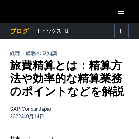
Skip to main content
AMERICAS
ブログ
トピックス
United States (English)
わたしたちについて
EUROPE
経理・総務の豆知識
Canada (English)
旅費精算とは：精算方
United Kingdom (English)
プレスリリース
ASIA PACIFIC
Canada (Français)
法や効率的な精算業務
France (Français)
Australia (English)
México (Español)
電子帳簿保存法・インボイス制度
のポイントなどを解説
Deutschland (Deutsch)
India (English)
Brasil (Português)
Italia (Italiano)
経理・総務の豆知識
日本（日本語)
SAP Concur Japan
Nederlands (English)
2022年9月14日
Singapore (English)
出張・経費管理トレンド
Sweden (English)
共有
Denmark (English)