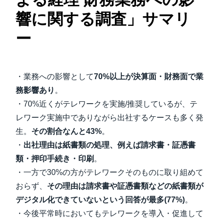
響に関する調査」サマリ
ー
・業務への影響として
70%以上が決算面・財務面で業
務影響あり
。
・70%近くがテレワークを実施/推奨しているが、テ
レワーク実施中でありながら出社するケースも多く発
生。
その割合なんと43%
。
・
出社理由は紙書類の処理、例えば請求書・証憑書
類・押印手続き・印刷
。
・一方で30%の方がテレワークそのものに取り組めて
おらず、
その理由は請求書や証憑書類などの紙書類が
デジタル化できていないという回答が最多(77%)
。
・今後平常時においてもテレワークを導入・促進して