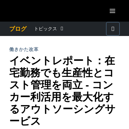
Skip to main content
AMERICAS
ブログ
トピックス
United States (English)
わたしたちについて
EUROPE
働きかた改革
Canada (English)
イベントレポート：在
United Kingdom (English)
プレスリリース
ASIA PACIFIC
Canada (Français)
宅勤務でも生産性とコ
France (Français)
Australia (English)
México (Español)
電子帳簿保存法・インボイス制度
スト管理を両立 - コン
Deutschland (Deutsch)
India (English)
Brasil (Português)
カー利活用を最大化す
Italia (Italiano)
経理・総務の豆知識
日本（日本語)
Nederlands (English)
るアウトソーシングサ
Singapore (English)
出張・経費管理トレンド
Sweden (English)
ービス
Denmark (English)