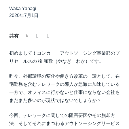
中堅・中小企業
Waka Yanagi
Finland (English)
2020年7月1日
製品情報
Belgium (English)
España (Español)
共有
導入事例
Norway (English)
初めまして！コンカー アウトソーシング事業部のプ
サステナビリティ
リセールスの 柳 和歌（やなぎ わか）です。
働きかた改革
昨今、外部環境の変化や働き方改革の一環として、在
宅勤務を含むテレワークの導入が急激に加速している
自治体・公共機関・教育機関等
一方で、オフィスに行かないと仕事にならない会社も
まだまだ多いのが現状ではないでしょうか？
今回、テレワークに関しての阻害要因やその脱却方
法、そしてそれにまつわるアウトソーシングサービス