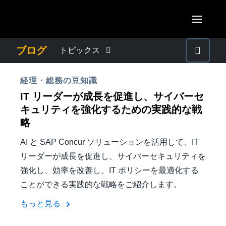
Skip to main content
AMERICAS
ブログ
トピックス
United States (English)
わたしたちについて
EUROPE
経理・総務の豆知識
Canada (English)
IT リーダーが成長を促進し、サイバーセ
United Kingdom (English)
プレスリリース
ASIA PACIFIC
キュリティを強化するための実践的な戦
Canada (Français)
略
France (Français)
Australia (English)
México (Español)
電子帳簿保存法・インボイス制度
AI と SAP Concur ソリューションを活用して、IT
Deutschland (Deutsch)
India (English)
Brasil (Português)
リーダーが成長を促進し、サイバーセキュリティを
Italia (Italiano)
経理・総務の豆知識
強化し、効率を改善し、IT ポリシーを最適化する
日本（日本語)
ことができる実践的な戦略をご紹介します。
Nederlands (English)
Singapore (English)
出張・経費管理トレンド
もっと見る
Sweden (English)
Denmark (English)