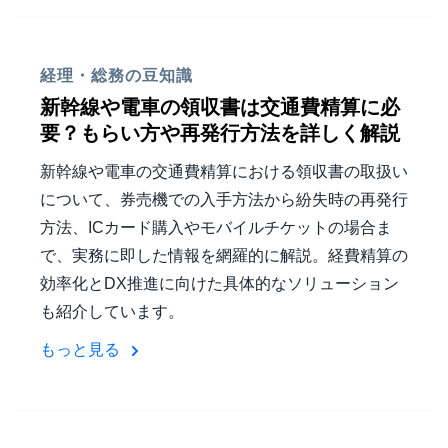
中堅・中小企業
Finland (English)
製品情報
経理・総務の豆知識
Belgium (English)
新幹線や電車の領収書は交通費精算に必
España (Español)
要？もらい方や再発行方法を詳しく解説
導入事例
Norway (English)
新幹線や電車の交通費精算における領収書の取扱い
サステナビリティ
について、券売機での入手方法から紛失時の再発行
方法、ICカード購入やモバイルチケットの場合ま
で、実務に即した情報を網羅的に解説。経費精算の
働きかた改革
効率化とDX推進に向けた具体的なソリューション
も紹介しています。
自治体・公共機関・教育機関等
もっと見る