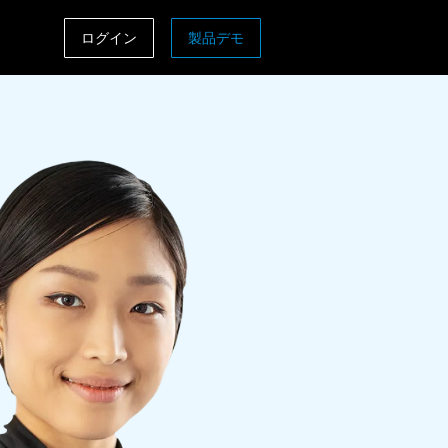
ログイン
製品デモ
ASIA PACIFIC
sh)
Australia (English)
India (English)
日本（日本語)
Singapore (English)