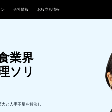
ョン
会社情報
お役立ち情報
AMERICAS
EUROPE
United States (English)
United Kingdom (Engli
Canada (English)
France (Français)
食業界
Canada (Français)
Deutschland (Deutsch)
México (Español)
Italia (Italiano)
理ソリ
Brasil (Português)
Nederlands (English)
Sweden (English)
Denmark (English)
拡大と人手不足を解決し
Finland (English)