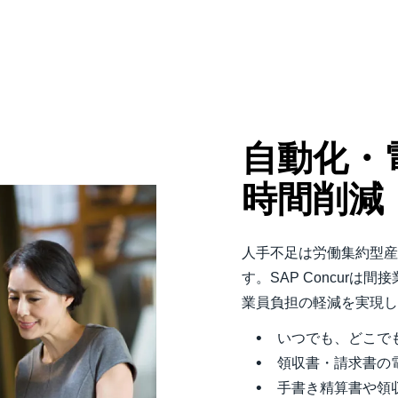
自動化・
時間削減
人手不足は労働集約型産
す。SAP Concur
業員負担の軽減を実現
いつでも、どこで
領収書・請求書の
手書き精算書や領