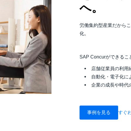
へ。
労働集約型産業だからこ
化。
SAP Concurができる
店舗従業員の利用
自動化・電子化に
企業の成長や時代
事例を見る
すぐわ