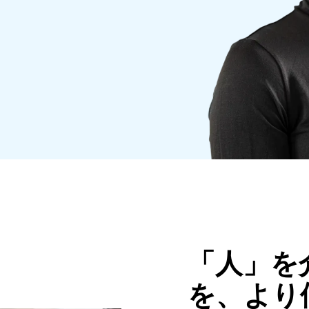
Belgium (English)
España (Español)
Norway (English)
「人」を
を、より