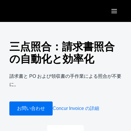
Skip to main content
AMERICAS
United States (English)
三点照合：請求書照合
EUROPE
Canada (English)
の自動化と効率化
United Kingdom (English)
ASIA PACIFIC
Canada (Français)
France (Français)
Australia (English)
請求書と PO および領収書の手作業による照合が不要
México (Español)
Deutschland (Deutsch)
に。
India (English)
Brasil (Português)
Italia (Italiano)
日本（日本語)
Nederlands (English)
お問い合わせ
Concur Invoice の詳細
Singapore (English)
Sweden (English)
Denmark (English)