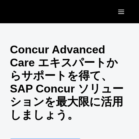
Skip to main content
AMERICAS
United States (English)
Concur Advanced
EUROPE
Canada (English)
Care エキスパートか
United Kingdom (English)
ASIA PACIFIC
Canada (Français)
らサポートを得て、
France (Français)
Australia (English)
México (Español)
SAP Concur ソリュー
Deutschland (Deutsch)
India (English)
Brasil (Português)
ションを最大限に活用
Italia (Italiano)
日本（日本語)
しましょう。
Nederlands (English)
Singapore (English)
Sweden (English)
Denmark (English)