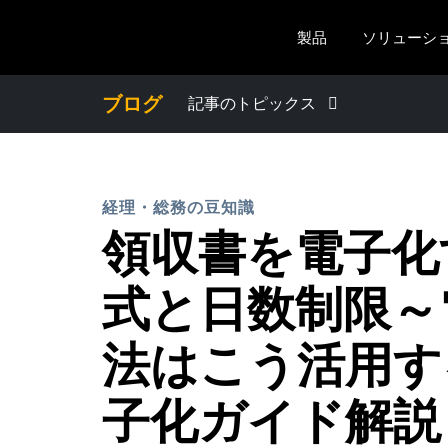
Skip to main content
製品
ソリューシ
ブログ
記事のトピックス
わたしたちについて
経理・総務の豆知識
プレスリリース
領収書を電子化
電子帳簿保存法・インボイス制度
式と日数制限～
経理・総務の豆知識
法はこう活用す
子化ガイド解説
出張・経費管理トレンド