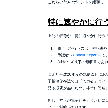
これらの3つのポイントを緩和し
特に速やかに行
上記の特徴が、特に速やかに行う
電子化を行うのは、領収書を
承認者（
Concur Expense
で
A4サイズ以下の領収書であ
つまり平成28年度の規制緩和に
子帳簿保存法では「入力者」とい
見る必要が無いため、非常に迅速
但し、本人が電子化を行うために
という制約があります。