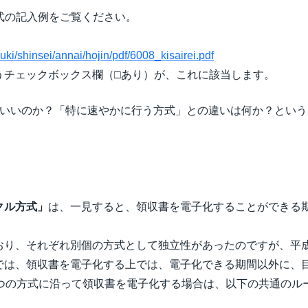
式の記入例をご覧ください。
zuki/shinsei/annai/hojin/pdf/6008_kisairei.pdf
チェックボックス欄（□あり）が、これに該当します。
ばいいのか？「特に速やかに行う方式」との違いは何か？とい
クル方式」
は、一見すると、領収書を電子化することができる
おり、それぞれ別個の方式として独立性があったのですが、平成
では、領収書を電子化する上では、電子化できる期間以外に、
2つの方式に沿って領収書を電子化する場合は、以下の共通のル