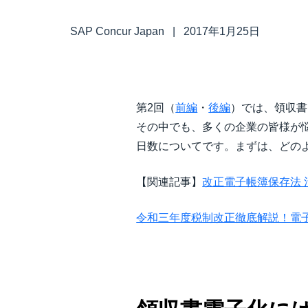
中堅・中小企業
SAP Concur Japan
|
2017年1月25日
製品情報
導入事例
第2回（
前編
・
後編
）では、領収書
その中でも、多くの企業の皆様が
サステナビリティ
日数についてです。まずは、どの
【関連記事】
改正電子帳簿保存法 
働きかた改革
令和三年度税制改正徹底解説！電
自治体・公共機関・教育機関等