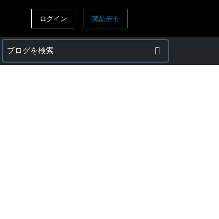
ログイン
製品デモ
ASIA PACIFIC
sh)
Australia (English)
India (English)
日本（日本語)
Singapore (English)