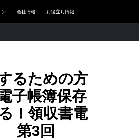
ョン
会社情報
お役立ち情報
AMERICAS
EUROPE
United States (English)
United Kingdom (Engli
Canada (English)
France (Français)
Canada (Français)
Deutschland (Deutsch)
するための方
México (Español)
Italia (Italiano)
電子帳簿保存
Brasil (Português)
Nederlands (English)
る！領収書電
Sweden (English)
Denmark (English)
 第3回
Finland (English)