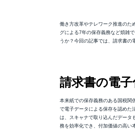
中堅・中小企業
働き方改革やテレワーク推進のた
製品情報
グによる7年の保存義務など煩雑
うか？今回の記事では、請求書の電子化
導入事例
サステナビリティ
請求書の電子
働きかた改革
自治体・公共機関・教育機関等
本来紙での保存義務のある国税関
で電子データによる保存を認めた法
は、スキャナで取り込んだデータ
務を効率化でき、付加価値の高い