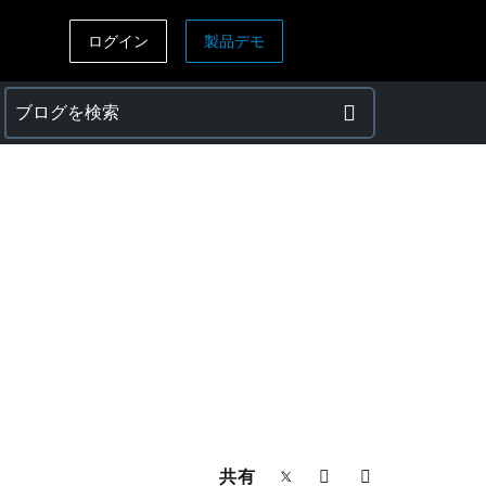
ログイン
製品デモ
ASIA PACIFIC
sh)
Australia (English)
India (English)
日本（日本語)
Singapore (English)
共有