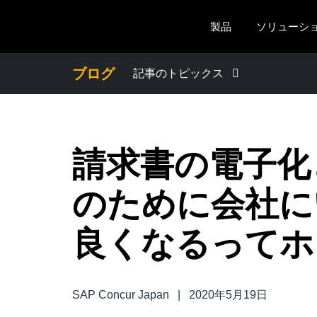
Skip to main content
製品
ソリューシ
ブログ
記事のトピックス
わたしたちについて
請求書の電子化
プレスリリース
のために会社に
電子帳簿保存法・インボイス制度
良くなるってホ
経理・総務の豆知識
出張・経費管理トレンド
SAP Concur Japan
|
2020年5月19日