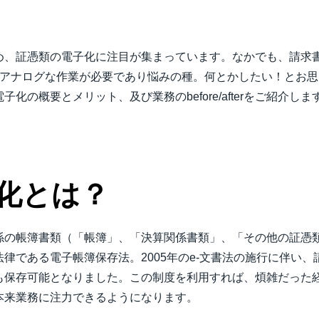
Belgium (English)
España (Español)
め、証憑類の電子化に注目が集まっています。なかでも、請求
Norway (English)
でアナログな作業が必要であり悩みの種。何とかしたい！とお
の概要とメリット、及び業務のbefore/afterをご紹介しま
化とは？
係の帳簿書類（「帳簿」、「決算関係書類」、「その他の証憑
律である電子帳簿保存法。2005年のe-文書法の施行に伴い
も保存可能となりました。この制度を利用すれば、煩雑だった
本来業務に注力できるようになります。