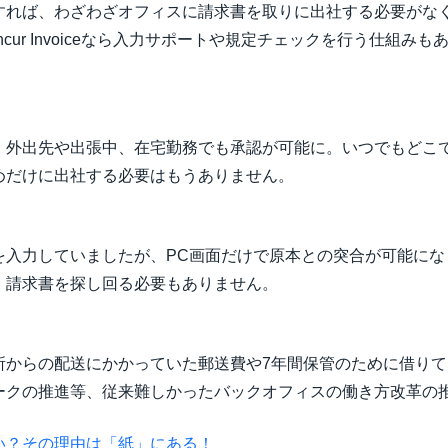
すれば、わざわざオフィスに請求書を取りに出社する必要がな
cur Invoiceなら入力サポートや規定チェックを行う仕組み
、外出先や出張中、在宅勤務でも承認が可能に。いつでもどこ
めだけに出社する必要はもうありません。
を入力していましたが、PC画面だけで原本との突合が可能にな
、請求書を探し回る必要もありません。
所からの配送にかかっていた郵送費や7年間保管のために借り
ークの推進等、従来難しかったバックオフィスの働き方改革の
い？その理由は「紙」にある！