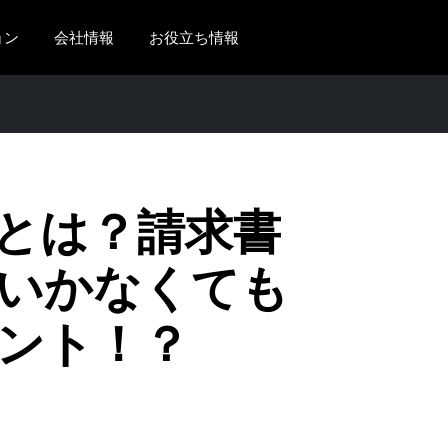
ョン
会社情報
お役立ち情報
AMERICAS
EUROPE
United States (English)
United Kingdom (Engli
Canada (English)
France (Français)
とは？請求書
Canada (Français)
Deutschland (Deutsch)
México (Español)
Italia (Italiano)
いかなくても
Brasil (Português)
Nederlands (English)
ント！？
Sweden (English)
Denmark (English)
Finland (English)