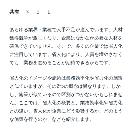
中堅・中小企業
共有
Finland (English)
製品情報
Belgium (English)
あらゆる業界・業種で人手不足が進んでいます。人材
España (Español)
獲得競争が激しくなり、企業はなかなか必要な人材を
導入事例
確保できていません。そこで、多くの企業では省人化
Norway (English)
に注目しています。省人化により、人員を増やさなく
サステナビリティ
ても、業務を進めることが期待できるからです。
働きかた改革
省人化のイメージや施策は業務効率化や省力化の施策
と似ていますが、その2つの概念は異なります。しか
自治体・公共機関・教育機関等
し、施策が似ているので区別がつかないかもしれませ
ん。ここでは、省人化の概要と、業務効率化や省力化
との違い、省人化が企業にどう影響するか、どのよう
な施策を行うのか、などを紹介します。