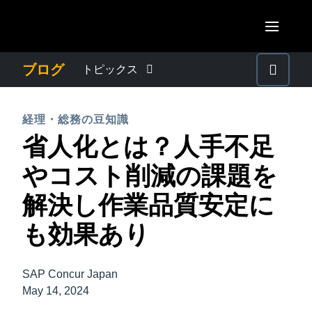
Skip to main content
AMERICAS
ブログ
トピックス
United States (English)
わたしたちについて
EUROPE
経理・総務の豆知識
Canada (English)
省人化とは？人手不足
United Kingdom (English)
プレスリリース
ASIA PACIFIC
Canada (Français)
やコスト削減の課題を
France (Français)
Australia (English)
México (Español)
電子帳簿保存法・インボイス制度
解決し作業品質安定に
Deutschland (Deutsch)
India (English)
Brasil (Português)
も効果あり
Italia (Italiano)
経理・総務の豆知識
日本（日本語)
Nederlands (English)
Singapore (English)
SAP Concur Japan
出張・経費管理トレンド
Sweden (English)
May 14, 2024
Denmark (English)