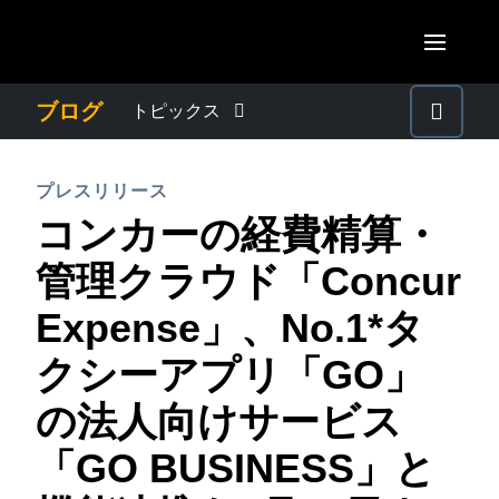
Skip to main content
AMERICAS
ブログ
トピックス
United States (English)
わたしたちについて
EUROPE
プレスリリース
Canada (English)
コンカーの経費精算・
United Kingdom (English)
プレスリリース
ASIA PACIFIC
Canada (Français)
管理クラウド「Concur
France (Français)
Australia (English)
México (Español)
電子帳簿保存法・インボイス制度
Expense」、No.1*タ
Deutschland (Deutsch)
India (English)
Brasil (Português)
クシーアプリ「GO」
Italia (Italiano)
経理・総務の豆知識
日本（日本語)
Nederlands (English)
の法人向けサービス
Singapore (English)
出張・経費管理トレンド
Sweden (English)
「GO BUSINESS」と
Denmark (English)