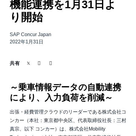
機能連携を1月31日よ
中堅・中小企業
Finland (English)
り開始
製品情報
Belgium (English)
SAP Concur Japan
España (Español)
導入事例
2022年1月31日
Norway (English)
サステナビリティ
共有
働きかた改革
～乗車情報データの自動連携
により、入力負荷を削減～
自治体・公共機関・教育機関等
出張・経費管理クラウドのリーダーである株式会社コ
ンカー（本社：東京都中央区、代表取締役社長：三村
真宗、以下 コンカー）は、株式会社Mobility