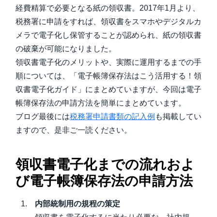
中堅・中小企業
経費精算で必要となる紙の領収書。2017年1月より、
Finland (English)
税務署に申請をすれば、領収書をスマホやデジタルカ
製品情報
メラで電子化し保管することが認められ、紙の領収書
Belgium (English)
の破棄が可能になりました。
España (Español)
領収書電子化のメリットや、実際に運用するまでの手
導入事例
順については、「電子帳簿保存法はこう活用する！領
Norway (English)
収書電子化ガイド」にまとめていますが、今回は電子
サステナビリティ
帳簿保存法の申請方法を簡単にまとめています。
ブログ最後には
税務署申請書類の記入例
も掲載してい
働きかた改革
ますので、是非ご一読ください。
自治体・公共機関・教育機関等
領収書電子化までの流れおよ
び電子帳簿保存法の申請方法
内部統制用の規程の策定