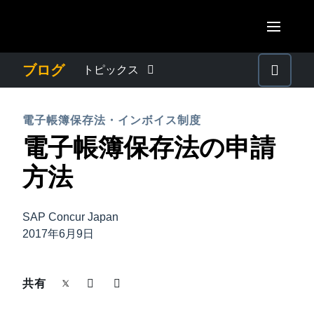
Skip to main content
AMERICAS
ブログ
トピックス
United States (English)
わたしたちについて
EUROPE
電子帳簿保存法・インボイス制度
Canada (English)
電子帳簿保存法の申請
United Kingdom (English)
プレスリリース
ASIA PACIFIC
Canada (Français)
方法
France (Français)
Australia (English)
México (Español)
電子帳簿保存法・インボイス制度
Deutschland (Deutsch)
India (English)
Brasil (Português)
SAP Concur Japan
Italia (Italiano)
経理・総務の豆知識
2017年6月9日
日本（日本語)
Nederlands (English)
Singapore (English)
出張・経費管理トレンド
共有
Sweden (English)
Denmark (English)