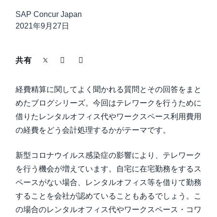
中堅・中小企業
SAP Concur Japan
Finland (English)
2021年9月27日
製品情報
Belgium (English)
España (Español)
共有
導入事例
Norway (English)
経費精算に関してよく聞かれる質問とその回答をまと
サステナビリティ
めたブログシリーズ。今回はテレワークを行うために
借りたレンタルオフィス代やワークスペース利用費用
働きかた改革
の経費をどう会計処理するかがテーマです。
自治体・公共機関・教育機関等
新型コロナウイルス感染症の影響により、テレワーク
を行う機会が増えています。自宅に在宅勤務をするス
ペースがない場合、レンタルオフィス等を借りて勤務
することを会社が認めていることもあるでしょう。こ
の場合のレンタルオフィス代やワークスペース・コワ