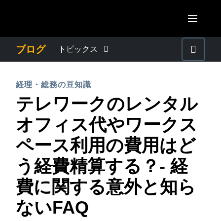
Skip to main content
AMERICAS
ブログ
トピックス
United States (English)
わたしたちについて
EUROPE
経理・総務の豆知識
Canada (English)
テレワークのレンタル
United Kingdom (English)
プレスリリース
ASIA PACIFIC
Canada (Français)
オフィス代やワークス
France (Français)
Australia (English)
México (Español)
電子帳簿保存法・インボイス制度
ペース利用の費用はど
Deutschland (Deutsch)
India (English)
Brasil (Português)
う経費精算する？- 経
Italia (Italiano)
経理・総務の豆知識
日本（日本語)
Nederlands (English)
費に関する意外と知ら
Singapore (English)
出張・経費管理トレンド
Sweden (English)
ないFAQ
Denmark (English)