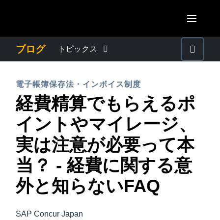
Skip to main content
AMERICAS
ブログ
トピックス
United States (English)
わたしたちについて
EUROPE
電子帳簿保存法・インボイス制度
Canada (English)
経費精算でもらえるポ
United Kingdom (English)
プレスリリース
ASIA PACIFIC
Canada (Français)
イントやマイレージ、
France (Français)
Australia (English)
México (Español)
電子帳簿保存法・インボイス制度
実は注意が必要って本
Deutschland (Deutsch)
India (English)
Brasil (Português)
当？ - 経費に関する意
Italia (Italiano)
経理・総務の豆知識
日本（日本語)
Nederlands (English)
外と知らないFAQ
Singapore (English)
出張・経費管理トレンド
Sweden (English)
SAP Concur Japan
Denmark (English)