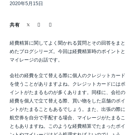
中堅・中小企業
2020年5月15日
Finland (English)
製品情報
Belgium (English)
共有
España (Español)
導入事例
経費精算に関してよく聞かれる質問とその回答をまと
Norway (English)
めたブログシリーズ。今回は経費精算時のポイントと
サステナビリティ
マイレージのお話です。
会社の経費を立て替える際に個人のクレジットカード
働きかた改革
を使うことがありますよね。クレジットカードにはポ
イントがたまるものが多くあります。同様に、会社の
自治体・公共機関・教育機関等
経費を個人で立て替える際、買い物をした店舗のポイ
ントがたまることもあるでしょう。また、出張の際に
航空券を自分で手配する場合、マイレージがたまるこ
ともありますね。このような経費精算でたまったポイ
ントやマイレージはどう処理すればよいのでしょう