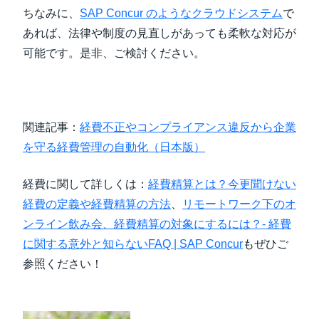
ちなみに、
SAP Concur のようなクラウドシステム
で
あれば、法律や制度の見直しがあっても柔軟な対応が
可能です。是非、ご検討ください。
関連記事：
経費不正やコンプライアンス違反から企業
を守る経費管理の自動化（日本版）
経費に関して詳しくは：
経費精算とは？今更聞けない
経費の定義や経費精算の方法
、
リモートワーク下のオ
ンライン飲み会、経費精算の対象にするには？- 経費
に関する意外と知らないFAQ | SAP Concur
もぜひご
参照ください！