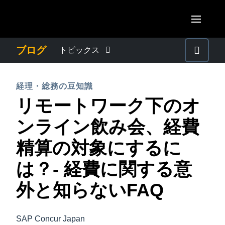
Skip to main content
AMERICAS
ブログ
トピックス
United States (English)
わたしたちについて
EUROPE
経理・総務の豆知識
Canada (English)
リモートワーク下のオ
United Kingdom (English)
プレスリリース
ASIA PACIFIC
Canada (Français)
ンライン飲み会、経費
France (Français)
Australia (English)
México (Español)
電子帳簿保存法・インボイス制度
精算の対象にするに
Deutschland (Deutsch)
India (English)
Brasil (Português)
は？- 経費に関する意
Italia (Italiano)
経理・総務の豆知識
日本（日本語)
Nederlands (English)
外と知らないFAQ
Singapore (English)
出張・経費管理トレンド
Sweden (English)
SAP Concur Japan
Denmark (English)