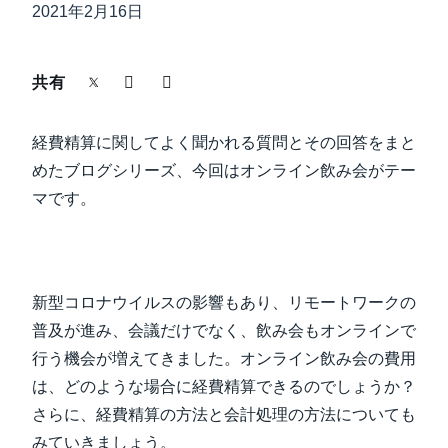
中堅・中小企業
2021年2月16日
Finland (English)
製品情報
Belgium (English)
共有
España (Español)
導入事例
経費精算に関してよく聞かれる質問とその回答をまと
Norway (English)
めたブログシリーズ、今回はオンライン飲み会がテー
サステナビリティ
マです。
働きかた改革
新型コロナウイルスの影響もあり、リモートワークの
自治体・公共機関・教育機関等
普及が進み、会議だけでなく、飲み会もオンラインで
行う機会が増えてきました。オンライン飲み会の費用
は、どのような場合に経費精算できるのでしょうか？
さらに、経費精算の方法と会計処理の方法についても
みていきましょう。