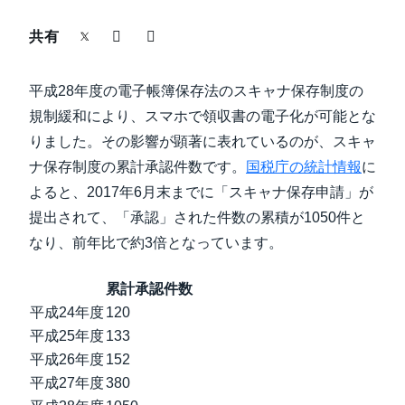
中堅・中小企業
共有
Finland (English)
製品情報
Belgium (English)
平成28年度の電子帳簿保存法のスキャナ保存制度の
España (Español)
規制緩和により、スマホで領収書の電子化が可能とな
導入事例
りました。その影響が顕著に表れているのが、スキャ
Norway (English)
ナ保存制度の累計承認件数です。
国税庁の統計情報
に
サステナビリティ
よると、2017年6月末までに「スキャナ保存申請」が
提出されて、「承認」された件数の累積が1050件と
働きかた改革
なり、前年比で約3倍となっています。
自治体・公共機関・教育機関等
累計承認件数
平成24年度
120
平成25年度
133
平成26年度
152
平成27年度
380