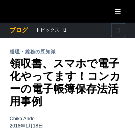
Skip to main content
AMERICAS
ブログ
トピックス
United States (English)
わたしたちについて
EUROPE
経理・総務の豆知識
Canada (English)
領収書、スマホで電子
United Kingdom (English)
プレスリリース
ASIA PACIFIC
Canada (Français)
化やってます！コンカ
France (Français)
Australia (English)
México (Español)
電子帳簿保存法・インボイス制度
ーの電子帳簿保存法活
Deutschland (Deutsch)
India (English)
Brasil (Português)
用事例
Italia (Italiano)
経理・総務の豆知識
日本（日本語)
Nederlands (English)
Singapore (English)
Chika Ando
出張・経費管理トレンド
Sweden (English)
2018年1月18日
Denmark (English)