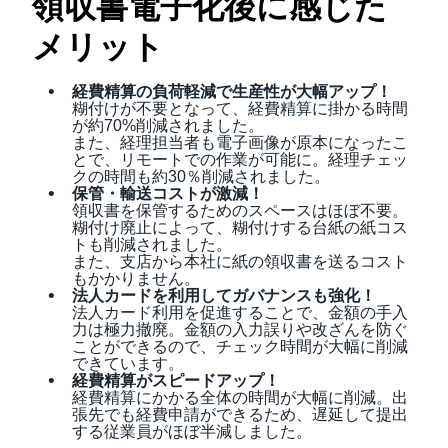
領収書電子化後に感じた
メリット
経費精算の負荷軽減で生産性が大幅アップ！
糊付けが不要となって、経費精算に掛かる時間
が約70%削減されました。
また、経理担当者も電子画像が原本になったこ
とで、リモートでの作業が可能に。経理チェッ
クの時間も約30％削減されました。
保管・輸送コストが激減！
領収書を保管するためのスペースはほぼ不要。
糊付け廃止によって、糊付けする台紙の紙コス
トも削減されました。
また、支店から本社に紙の領収書を送るコスト
もかかりません。
法人カードを利用してガバナンスも強化！
法人カード利用を促進することで、金額の手入
力は極力撤廃。金額の入力誤りや改ざんを防ぐ
ことができるので、チェック時間が大幅に削減
できています。
経費精算がスピードアップ！
経費精算にかかる全体の時間が大幅に削減。出
張先でも経費申請ができるため、遅延して提出
する従業員がほぼ半減しました。