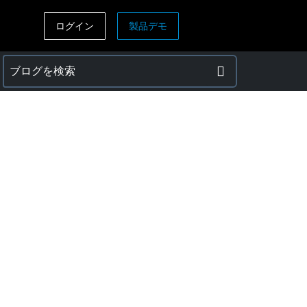
ログイン
製品デモ
ASIA PACIFIC
sh)
Australia (English)
India (English)
日本（日本語)
Singapore (English)