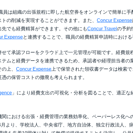
職員は組織の出張規程に即した航空券をオンラインで簡単に手
ストの削減を実現することができます。また、
Concur Expense
出先でも経費精算ができます。その他にも
Concur Travel
の予約
ur Expense
と連携することで、職員の経費精算申請時における
併せて承認フローをクラウド上で一元管理が可能です。経費規
ステムと経費データを連携できるため、承認者や経理担当者の
その上、
Concur Expense
上で保管された領収書データは検索で
証憑の保管コストの撤廃も考えられます。
igence
」により経費支出の可視化・分析を図ることで、適正な
機関における出張・経費管理の業務効率化、ペーパーレス化へ
年4月より、学校法人、中央省庁、地方自治体、独立行政法人、病