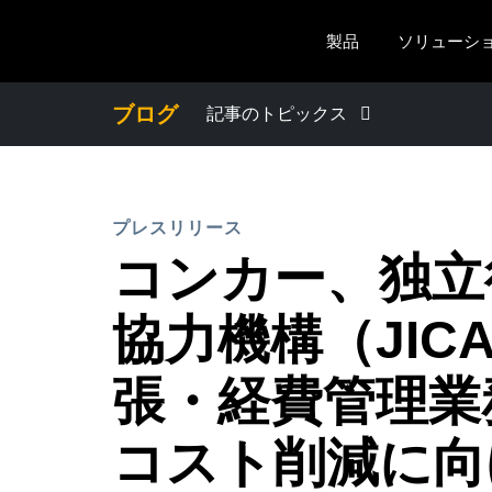
Skip to main content
製品
ソリューシ
ブログ
記事のトピックス
わたしたちについて
プレスリリース
プレスリリース
コンカー、独立
電子帳簿保存法・インボイス制度
協力機構（JIC
経理・総務の豆知識
張・経費管理業
コスト削減に向
出張・経費管理トレンド