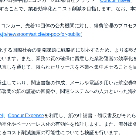
る海外出張手配にコンカーの出張管理クラウド「
Concur Travel
」
することで、業務効率化とコスト削減を目指します。なお、本
リース：コンカー、先着10団体の公共機関に対し、経費管理のプロ
.jp/newsroom/article/pr-poc-for-public
）
範化する国際社会の開発課題に戦略的に対応するため、より柔
でいます。また、業務の質の確保に留意した業務運営の効率化
見直しを通じて、限られたリソースを本業へ集中させることを
発生しており、関連書類の作成、メールや電話を用いた航空券
部署間の紙の証憑の回覧や、関連システムへの入力といった海
el
、
Concur Expense
を利用し、紙の申請書・領収書及びそれ
効率化やペーパーレス化の有効性を検証します。また、海外出
なるコスト削減施策の可能性についても検証を行います。