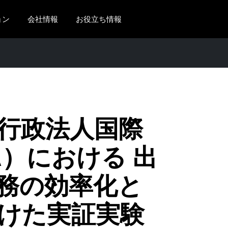
ョン
会社情報
お役立ち情報
AMERICAS
EUROPE
United States (English)
United Kingdom (Engli
Canada (English)
France (Français)
Canada (Français)
Deutschland (Deutsch)
行政法人国際
México (Español)
Italia (Italiano)
A）における 出
Brasil (Português)
Nederlands (English)
務の効率化と
Sweden (English)
Denmark (English)
けた実証実験
Finland (English)