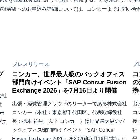
実験環境を先着10団体に対して無償で提供することを決定し、公
実証実験へのお申込み詳細については、コンカーまでお問い合
プレスリリース
プ
グ
コンカー、世界最大級のバックオフィス
コ
部門向けイベント「SAP Concur Fusion
の
Exchange 2026」を7月16日より開催
携
会社
出張・経費管理クラウドのリーダーである株式会社
出
社
コンカー（本社：東京都千代田区、代表取締役社
コ
ポ
長：橋本 祥生、以下 コンカー）は世界最大級のバ
長
グス
ックオフィス部門向けイベント「SAP Concur
社
Fusion Exchange 2026」を2026年7月16日(木)より
平
Ｐ