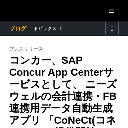
Skip to main content
AMERICAS
ブログ
トピックス
United States (English)
わたしたちについて
EUROPE
プレスリリース
Canada (English)
コンカー、SAP
United Kingdom (English)
プレスリリース
ASIA PACIFIC
Canada (Français)
Concur App Centerサ
France (Français)
Australia (English)
México (Español)
電子帳簿保存法・インボイス制度
ービスとして、 ニーズ
Deutschland (Deutsch)
India (English)
Brasil (Português)
ウェルの会計連携・FB
Italia (Italiano)
経理・総務の豆知識
日本（日本語)
Nederlands (English)
連携用データ自動生成
Singapore (English)
出張・経費管理トレンド
Sweden (English)
アプリ 「CoNeCt(コネ
Denmark (English)