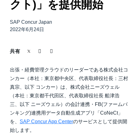
クト)」を提供開始
中堅・中小企業
Finland (English)
製品情報
SAP Concur Japan
Belgium (English)
2022年6月24日
España (Español)
導入事例
Norway (English)
共有
サステナビリティ
出張・経費管理クラウドのリーダーである株式会社コ
ンカー（本社：東京都中央区、代表取締役社長：三村
働きかた改革
真宗、以下 コンカー）は、株式会社ニーズウェル
（本社：東京都千代田区、代表取締役社長 船津浩
自治体・公共機関・教育機関等
三、以下 ニーズウェル）の会計連携・FB(ファームバ
ンキング)連携用データ自動生成アプリ「CoNeCt」
を、
SAP Concur App Center
のサービスとして提供開
始します。