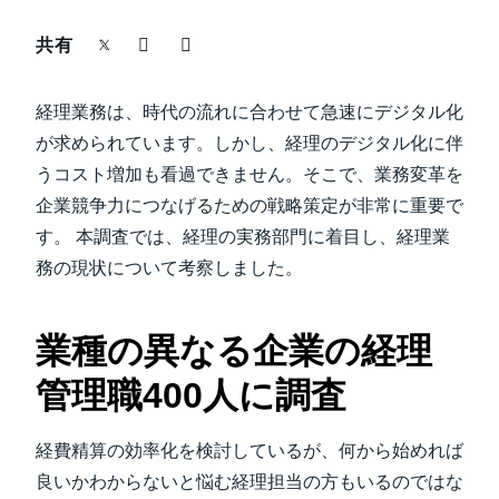
中堅・中小企業
共有
Finland (English)
製品情報
Belgium (English)
経理業務は、時代の流れに合わせて急速にデジタル化
España (Español)
が求められています。しかし、経理のデジタル化に伴
導入事例
うコスト増加も看過できません。そこで、業務変革を
Norway (English)
企業競争力につなげるための戦略策定が非常に重要で
サステナビリティ
す。 本調査では、経理の実務部門に着目し、経理業
務の現状について考察しました。
働きかた改革
業種の異なる企業の経理
自治体・公共機関・教育機関等
管理職400人に調査
経費精算の効率化を検討しているが、何から始めれば
良いかわからないと悩む経理担当の方もいるのではな