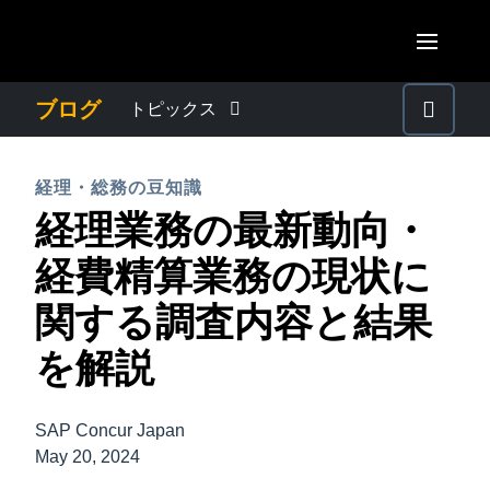
Skip to main content
AMERICAS
ブログ
トピックス
United States (English)
わたしたちについて
EUROPE
経理・総務の豆知識
Canada (English)
経理業務の最新動向・
United Kingdom (English)
プレスリリース
ASIA PACIFIC
Canada (Français)
経費精算業務の現状に
France (Français)
Australia (English)
México (Español)
電子帳簿保存法・インボイス制度
関する調査内容と結果
Deutschland (Deutsch)
India (English)
Brasil (Português)
を解説
Italia (Italiano)
経理・総務の豆知識
日本（日本語)
Nederlands (English)
Singapore (English)
SAP Concur Japan
出張・経費管理トレンド
Sweden (English)
May 20, 2024
Denmark (English)