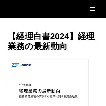
Skip to main content
AMERICAS
【経理白書2024】経理
United States (English)
EUROPE
業務の最新動向
Canada (English)
United Kingdom (English)
ASIA PACIFIC
Canada (Français)
France (Français)
Australia (English)
México (Español)
Deutschland (Deutsch)
India (English)
Brasil (Português)
Italia (Italiano)
日本（日本語)
Nederlands (English)
Singapore (English)
Sweden (English)
Denmark (English)