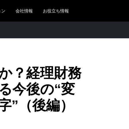
ョン
会社情報
お役立ち情報
AMERICAS
EUROPE
United States (English)
United Kingdom (Engli
Canada (English)
France (Français)
Canada (Français)
Deutschland (Deutsch)
敵か？経理財務
México (Español)
Italia (Italiano)
る今後の“変
Brasil (Português)
Nederlands (English)
字”（後編）
Sweden (English)
Denmark (English)
Finland (English)