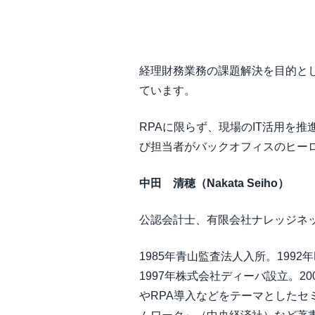
中堅・中小企業
製品情報
経理財務業務の課題解決を目的と
ています。
導入事例
RPAに限らず、現場のIT活用を
サステナビリティ
び担当者がバックオフィスのヒー
中田 清穂（Nakata Seiho）
働きかた改革
公認会計士、有限会社ナレッジネ
自治体・公共機関・教育機関等
1985年青山監査法人入所。19
1997年株式会社ディーバ設立。
やRPA導入などをテーマとしたセ