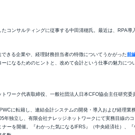
Belgium (English)
España (Español)
したコンサルティングに従事する中田清穂氏。最近は、RPA導
Norway (English)
推進できる企業や、経理財務担当者の特徴についてうかがった
前
ローになるためのヒントと、改めて会計という仕事の魅力につ
ットワーク代表取締役、一般社団法人日本CFO協会主任研究委
92年PWCに転籍し、連結会計システムの開発・導入および経理
2005年独立し、有限会社ナレッジネットワークにて実務目線のコ
ミナーを開催。『わかった気になるIFRS』（中央経済社）、『