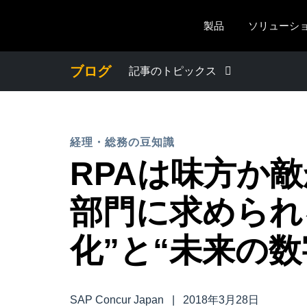
Skip to main content
製品
ソリューシ
ブログ
記事のトピックス
わたしたちについて
経理・総務の豆知識
プレスリリース
RPAは味方か
電子帳簿保存法・インボイス制度
部門に求められ
経理・総務の豆知識
化”と“未来の数
出張・経費管理トレンド
SAP Concur Japan
|
2018年3月28日