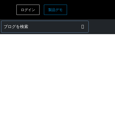
ログイン
製品デモ
ASIA PACIFIC
sh)
Australia (English)
India (English)
日本（日本語)
Singapore (English)