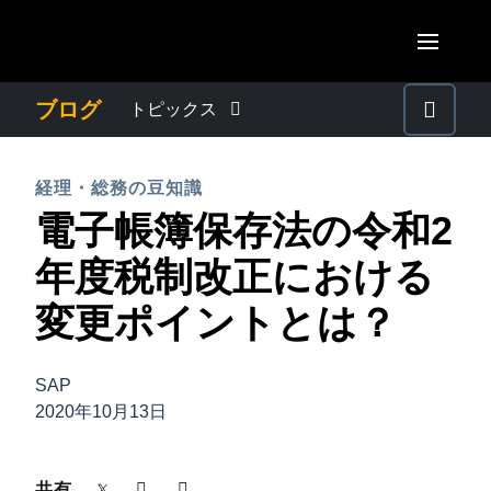
Skip to main content
AMERICAS
ブログ
トピックス
United States (English)
わたしたちについて
EUROPE
経理・総務の豆知識
Canada (English)
電子帳簿保存法の令和2
United Kingdom (English)
プレスリリース
ASIA PACIFIC
Canada (Français)
年度税制改正における
France (Français)
Australia (English)
México (Español)
電子帳簿保存法・インボイス制度
変更ポイントとは？
Deutschland (Deutsch)
India (English)
Brasil (Português)
Italia (Italiano)
経理・総務の豆知識
日本（日本語)
SAP
Nederlands (English)
2020年10月13日
Singapore (English)
出張・経費管理トレンド
Sweden (English)
共有
Denmark (English)