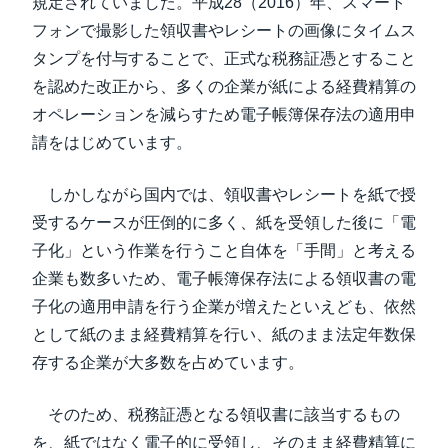
規定されていました。平成28（2016）年、スマート
フォンで撮影した領収書やレシートの画像にタイムス
タンプを付与することで、正式な税務証憑とすること
を認めた改正から、多くの企業が紙による経費精算の
オペレーションを減らすため電子帳簿保存法の適用申
請をはじめています。
しかしながら国内では、領収書やレシートを紙で授
受するケースが圧倒的に多く、紙を受領した後に「電
子化」という作業を行うこと自体を「手間」と考える
企業も数多いため、電子帳簿保存法による領収書の電
子化の適用申請を行う企業が増えたといえども、依然
として紙のまま経費精算を行い、紙のまま法定年数保
存する企業が大多数を占めています。
そのため、税務証憑となる領収書に該当するもの
を、紙ではなく電子的に受領し、そのまま経費精算に