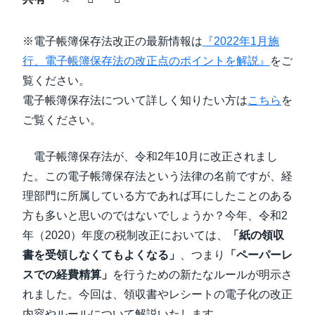
中堅・中小企業
Finland (English)
※電子帳簿保存法改正の最新情報は
『2022年1月施
製品情報
Belgium (English)
行、電子帳簿保存法の改正点のポイントを解説』
をご
覧ください。
España (Español)
導入事例
電子帳簿保存法について詳しく知りたい方は
こちら
を
Norway (English)
ご覧ください。
サステナビリティ
電子帳簿保存法が、令和2年10月に改正されまし
た。この電子帳簿保存法という法律の名前ですが、経
働きかた改革
理部門に所属している方であれば耳にしたことのある
方も多いと思いのではないでしょうか？今年、令和2
自治体・公共機関・教育機関等
年（2020）年度の税制改正においては、
「紙の領収
書を受領しなくてもよくなる」
、つまり
「ペーパーレ
スでの経費精算」
を行うための新たなルールが明示さ
れました。今回は、領収書やレシートの電子化の改正
内容やルールについて解説いたします。