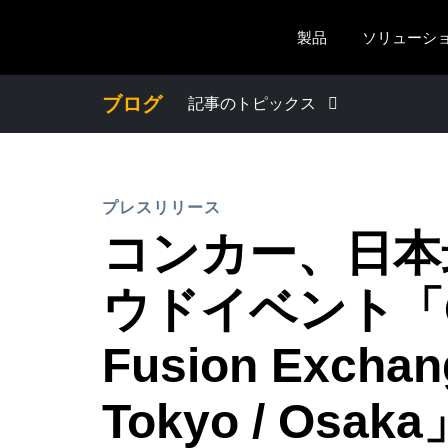
Skip to main content
製品
ソリューシ
ブログ
記事のトピックス
わたしたちについて
プレスリリース
プレスリリース
コンカー、日本
電子帳簿保存法・インボイス制度
ウドイベント「C
経理・総務の豆知識
Fusion Exchan
Tokyo / Os
出張・経費管理トレンド