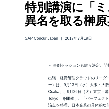
特別講演に「ミ
中堅・中小企業
異名を取る榊原
製品情報
導入事例
SAP Concur Japan
|
2017年7月19日
サステナビリティ
働きかた改革
～ 事例セッションも続々決定、間
出張・経費管理クラウドのリーダ
自治体・公共機関・教育機関等
ー）は、9月13日（水）大阪・大阪市 
Osaka」、9月26日（火）東京・港区
Tokyo」を開催し、「パーフェ
論点を整理、日本企業の具体的な