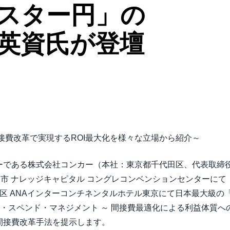
スター円」の
Belgium (English)
España (Español)
英資氏が登壇
Norway (English)
接費改革で実現するROI最大化を様々な立場から紹介～
ーである株式会社コンカー（本社：東京都千代田区、代表取締役
ナレッジキャピタル コングレコンベンションセンターにて「Concur F
 ANAインターコンチネンタルホテル東京にて日本最大級の「Concur F
クト・スペンド・マネジメント ～ 間接費最適化による利益体質
間接費改革手法を提示します。