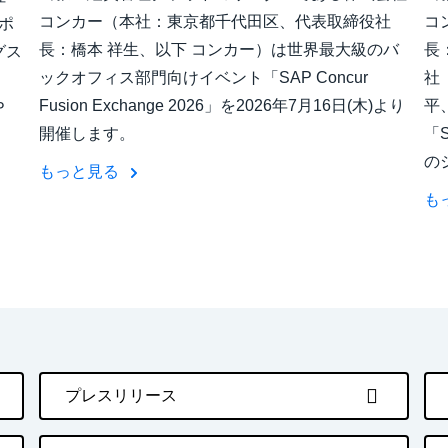
コンカー（本社：東京都千代田区、代表取締役社
コ
ポ
長：橋本 祥生、以下 コンカー）は世界最大級のバ
長
グス
ックオフィス部門向けイベント「SAP Concur
社
Fusion Exchange 2026」を2026年7月16日(木)より
平
Ｐ
開催します。
「S
の
もっと見る
も
プレスリリース