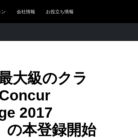
ョン
会社情報
お役立ち情報
AMERICAS
EUROPE
United States (English)
United Kingdom (Engli
Canada (English)
France (Français)
Canada (Français)
Deutschland (Deutsch)
最大級のクラ
México (Español)
Italia (Italiano)
oncur
Brasil (Português)
Nederlands (English)
ge 2017
Sweden (English)
Denmark (English)
aka」の本登録開始
Finland (English)