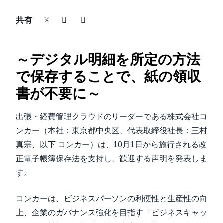
中堅・中小企業
共有
Finland (English)
製品情報
Belgium (English)
～デジタル明細を所定の方法
España (Español)
導入事例
で保存することで、紙の領収
Norway (English)
書が不要に～
サステナビリティ
出張・経費管理クラウドのリーダーである株式会社コ
働きかた改革
ンカー（本社：東京都中央区、代表取締役社長：三村
真宗、以下 コンカー）は、10月1日から施行される改
自治体・公共機関・教育機関等
正電子帳簿保存法を支持し、歓迎する声明を発表しま
す。
コンカーは、ビジネスパーソンの利便性と生産性の向
上、企業のガバナンス強化を目指す「ビジネスキャッ