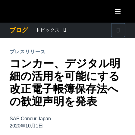
Skip to main content
AMERICAS
ブログ
トピックス
United States (English)
わたしたちについて
EUROPE
プレスリリース
Canada (English)
コンカー、デジタル明
United Kingdom (English)
プレスリリース
ASIA PACIFIC
Canada (Français)
細の活用を可能にする
France (Français)
Australia (English)
México (Español)
電子帳簿保存法・インボイス制度
改正電子帳簿保存法へ
Deutschland (Deutsch)
India (English)
Brasil (Português)
の歓迎声明を発表
Italia (Italiano)
経理・総務の豆知識
日本（日本語)
Nederlands (English)
Singapore (English)
SAP Concur Japan
出張・経費管理トレンド
Sweden (English)
2020年10月1日
Denmark (English)