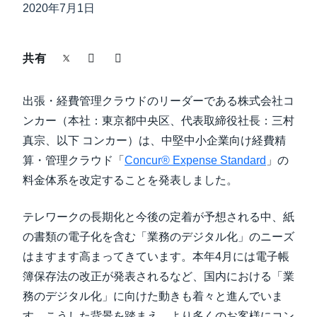
中堅・中小企業
2020年7月1日
Finland (English)
製品情報
Belgium (English)
共有
España (Español)
導入事例
出張・経費管理クラウドのリーダーである株式会社コ
Norway (English)
ンカー（本社：東京都中央区、代表取締役社長：三村
サステナビリティ
真宗、以下 コンカー）は、中堅中小企業向け経費精
算・管理クラウド「
Concur® Expense Standard
」の
料金体系を改定することを発表しました。
働きかた改革
テレワークの長期化と今後の定着が予想される中、紙
自治体・公共機関・教育機関等
の書類の電子化を含む「業務のデジタル化」のニーズ
はますます高まってきています。本年4月には電子帳
簿保存法の改正が発表されるなど、国内における「業
務のデジタル化」に向けた動きも着々と進んでいま
す。こうした背景を踏まえ、より多くのお客様にコン