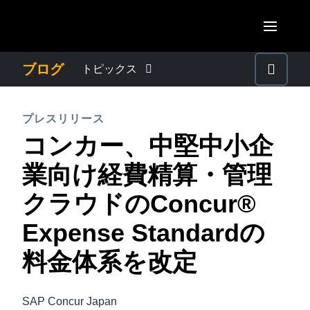
Skip to main content
AMERICAS
ブログ
トピックス
United States (English)
わたしたちについて
EUROPE
プレスリリース
Canada (English)
コンカー、中堅中小企
United Kingdom (English)
プレスリリース
ASIA PACIFIC
Canada (Français)
業向け経費精算・管理
France (Français)
Australia (English)
México (Español)
電子帳簿保存法・インボイス制度
クラウドのConcur®
Deutschland (Deutsch)
India (English)
Brasil (Português)
Expense Standardの
Italia (Italiano)
経理・総務の豆知識
日本（日本語)
Nederlands (English)
料金体系を改定
Singapore (English)
出張・経費管理トレンド
Sweden (English)
SAP Concur Japan
Denmark (English)