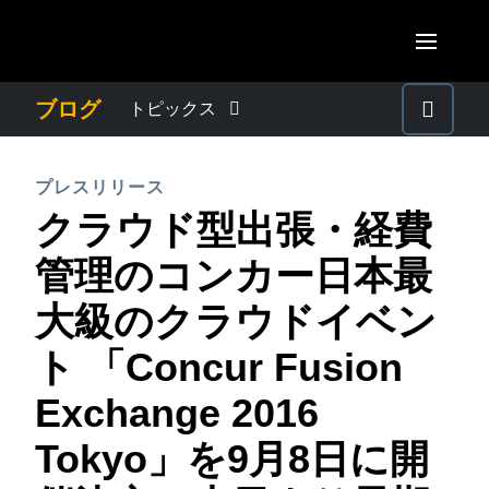
Skip to main content
AMERICAS
ブログ
トピックス
United States (English)
わたしたちについて
EUROPE
プレスリリース
Canada (English)
クラウド型出張・経費
United Kingdom (English)
プレスリリース
ASIA PACIFIC
Canada (Français)
管理のコンカー日本最
France (Français)
Australia (English)
México (Español)
電子帳簿保存法・インボイス制度
大級のクラウドイベン
Deutschland (Deutsch)
India (English)
Brasil (Português)
ト 「Concur Fusion
Italia (Italiano)
経理・総務の豆知識
日本（日本語)
Nederlands (English)
Exchange 2016
Singapore (English)
出張・経費管理トレンド
Sweden (English)
Tokyo」を9月8日に開
Denmark (English)