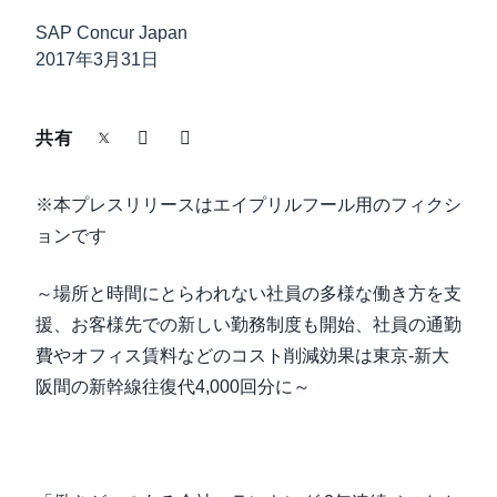
中堅・中小企業
SAP Concur Japan
Finland (English)
2017年3月31日
製品情報
Belgium (English)
España (Español)
共有
導入事例
Norway (English)
※本プレスリリースはエイプリルフール用のフィクシ
サステナビリティ
ョンです
働きかた改革
～場所と時間にとらわれない社員の多様な働き方を支
援、お客様先での新しい勤務制度も開始、社員の通勤
自治体・公共機関・教育機関等
費やオフィス賃料などのコスト削減効果は東京-新大
阪間の新幹線往復代4,000回分に～