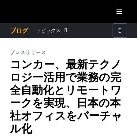
Skip to main content
AMERICAS
ブログ
トピックス
United States (English)
わたしたちについて
EUROPE
プレスリリース
Canada (English)
コンカー、最新テクノ
United Kingdom (English)
プレスリリース
ASIA PACIFIC
Canada (Français)
ロジー活用で業務の完
France (Français)
Australia (English)
México (Español)
電子帳簿保存法・インボイス制度
全自動化とリモートワ
Deutschland (Deutsch)
India (English)
Brasil (Português)
ークを実現、日本の本
Italia (Italiano)
経理・総務の豆知識
日本（日本語)
Nederlands (English)
社オフィスをバーチャ
Singapore (English)
出張・経費管理トレンド
Sweden (English)
ル化
Denmark (English)