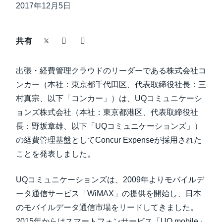
中堅・中小企業
2017年12月5日
Finland (English)
製品情報
Belgium (English)
共有
España (Español)
導入事例
出張・経費管理クラウドのリーダーである株式会社コ
Norway (English)
ンカー（本社：東京都千代田区、代表取締役社長：三
サステナビリティ
村真宗、以下「コンカー」）は、UQコミュニケーシ
ョンズ株式会社（本社：東京都港区、代表取締役社
長：野坂章雄、以下「UQコミュニケーションズ」）
働きかた改革
の経費管理基盤としてConcur Expenseが採用された
ことを発表しました。
自治体・公共機関・教育機関等
UQコミュニケーションズは、2009年よりモバイルデ
ータ通信サービス「WiMAX」の提供を開始し、日本
のモバイルデータ通信市場をリードしてきました。
2015年からはスマートフォンサービス「UQ mobile」