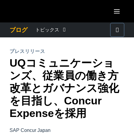
Skip to main content
AMERICAS
ブログ
トピックス
United States (English)
わたしたちについて
EUROPE
プレスリリース
Canada (English)
UQコミュニケーショ
United Kingdom (English)
プレスリリース
ASIA PACIFIC
Canada (Français)
ンズ、従業員の働き方
France (Français)
Australia (English)
México (Español)
電子帳簿保存法・インボイス制度
改革とガバナンス強化
Deutschland (Deutsch)
India (English)
Brasil (Português)
を目指し、Concur
Italia (Italiano)
経理・総務の豆知識
日本（日本語)
Nederlands (English)
Expenseを採用
Singapore (English)
出張・経費管理トレンド
Sweden (English)
SAP Concur Japan
Denmark (English)