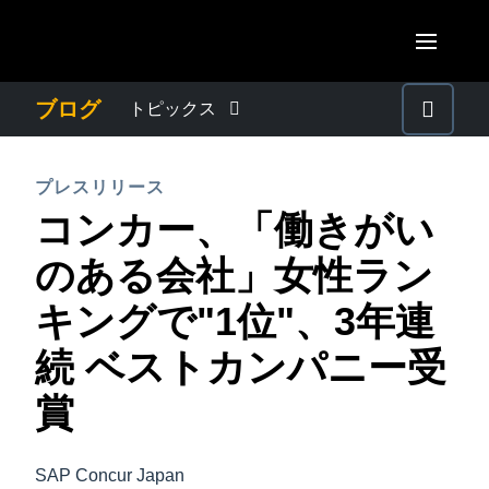
Skip to main content
AMERICAS
ブログ
トピックス
United States (English)
わたしたちについて
EUROPE
プレスリリース
Canada (English)
コンカー、「働きがい
United Kingdom (English)
プレスリリース
ASIA PACIFIC
Canada (Français)
のある会社」女性ラン
France (Français)
Australia (English)
México (Español)
電子帳簿保存法・インボイス制度
キングで"1位"、3年連
Deutschland (Deutsch)
India (English)
Brasil (Português)
続 ベストカンパニー受
Italia (Italiano)
経理・総務の豆知識
日本（日本語)
Nederlands (English)
賞
Singapore (English)
出張・経費管理トレンド
Sweden (English)
SAP Concur Japan
Denmark (English)