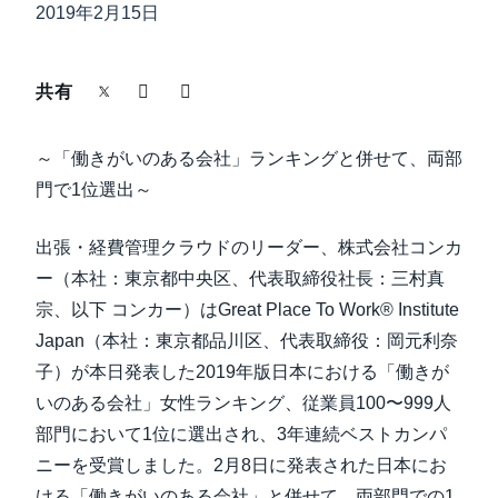
中堅・中小企業
2019年2月15日
Finland (English)
製品情報
Belgium (English)
共有
España (Español)
導入事例
～「働きがいのある会社」ランキングと併せて、両部
Norway (English)
門で1位選出～
サステナビリティ
出張・経費管理クラウドのリーダー、株式会社コンカ
ー（本社：東京都中央区、代表取締役社長：三村真
働きかた改革
宗、以下 コンカー）はGreat Place To Work® Institute
Japan（本社：東京都品川区、代表取締役：岡元利奈
自治体・公共機関・教育機関等
子）が本日発表した2019年版日本における「働きが
いのある会社」女性ランキング、従業員100〜999人
部門において1位に選出され、3年連続ベストカンパ
ニーを受賞しました。2月8日に発表された日本にお
ける「働きがいのある会社」と併せて、両部門での1