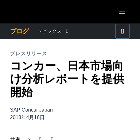
Skip to main content
AMERICAS
ブログ
トピックス
United States (English)
わたしたちについて
EUROPE
プレスリリース
Canada (English)
コンカー、日本市場向
United Kingdom (English)
プレスリリース
ASIA PACIFIC
Canada (Français)
け分析レポートを提供
France (Français)
Australia (English)
México (Español)
電子帳簿保存法・インボイス制度
開始
Deutschland (Deutsch)
India (English)
Brasil (Português)
Italia (Italiano)
経理・総務の豆知識
日本（日本語)
SAP Concur Japan
Nederlands (English)
2018年4月16日
Singapore (English)
出張・経費管理トレンド
Sweden (English)
共有
Denmark (English)