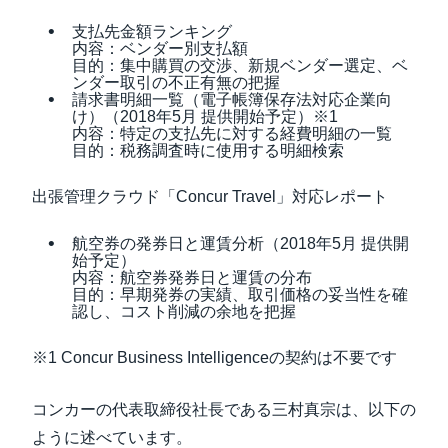
支払先金額ランキング
内容：ベンダー別支払額
目的：集中購買の交渉、新規ベンダー選定、ベ
ンダー取引の不正有無の把握
請求書明細一覧（電子帳簿保存法対応企業向
け）（2018年5月 提供開始予定）※1
内容：特定の支払先に対する経費明細の一覧
目的：税務調査時に使用する明細検索
出張管理クラウド「Concur Travel」対応レポート
航空券の発券日と運賃分析（2018年5月 提供開
始予定）
内容：航空券発券日と運賃の分布
目的：早期発券の実績、取引価格の妥当性を確
認し、コスト削減の余地を把握
※1 Concur Business Intelligenceの契約は不要です
コンカーの代表取締役社長である三村真宗は、以下の
ように述べています。