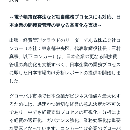
中堅・中小企業
Finland (English)
～電子帳簿保存法など独自業務プロセスにも対応、日
製品情報
Belgium (English)
本企業の間接費管理の更なる高度化を支援～
España (Español)
導入事例
出張・経費管理クラウドのリーダーである株式会社コ
Norway (English)
ンカー（本社：東京都中央区、代表取締役社長：三村
サステナビリティ
真宗、以下 コンカー）は、日本企業の更なる間接費
管理の高度化を支援すべく、日本企業の業務プロセス
に即した日本市場向け分析レポートの提供を開始しま
働きかた改革
した。
自治体・公共機関・教育機関等
グローバル市場で日本企業がビジネス価値を最大化す
るためには、迅速かつ適切な経営の意思決定が不可欠
であり、中でも経費支出プロセスの可視化・分析によ
る経費の適正化、ガバナンス強化、業務効率化は重要
な要素となっています。コンカーでは企業のグローバ