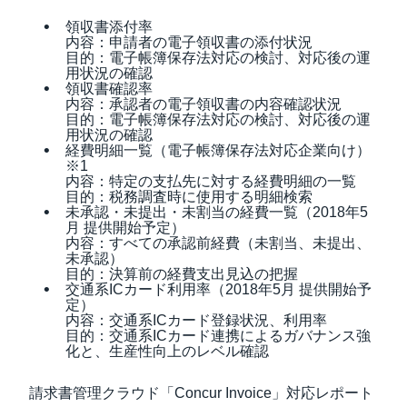
領収書添付率
内容：申請者の電子領収書の添付状況
目的：電子帳簿保存法対応の検討、対応後の運
用状況の確認
領収書確認率
内容：承認者の電子領収書の内容確認状況
目的：電子帳簿保存法対応の検討、対応後の運
用状況の確認
経費明細一覧（電子帳簿保存法対応企業向け）
※1
内容：特定の支払先に対する経費明細の一覧
目的：税務調査時に使用する明細検索
未承認・未提出・未割当の経費一覧（2018年5
月 提供開始予定）
内容：すべての承認前経費（未割当、未提出、
未承認）
目的：決算前の経費支出見込の把握
交通系ICカード利用率（2018年5月 提供開始予
定）
内容：交通系ICカード登録状況、利用率
目的：交通系ICカード連携によるガバナンス強
化と、生産性向上のレベル確認
請求書管理クラウド「Concur Invoice」対応レポート