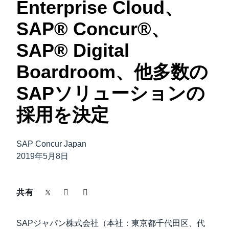
Enterprise Cloud、
中堅・中小企業
Finland (English)
SAP® Concur®、
製品情報
Belgium (English)
SAP® Digital
España (Español)
Boardroom、他多数の
導入事例
Norway (English)
SAPソリューションの
サステナビリティ
採用を決定
働きかた改革
SAP Concur Japan
2019年5月8日
自治体・公共機関・教育機関等
共有
SAPジャパン株式会社（本社：東京都千代田区、代