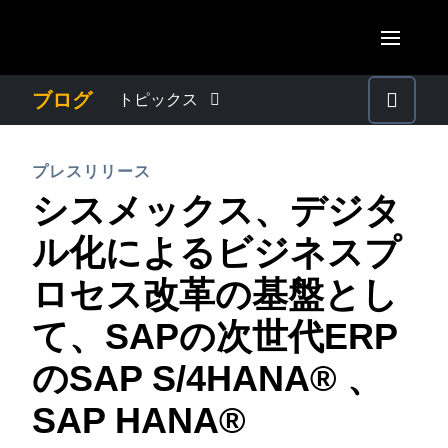
Skip to main content
AMERICAS
ブログ
トピックス
United States (English)
わたしたちについて
EUROPE
プレスリリース
Canada (English)
シスメックス、デジタ
United Kingdom (English)
プレスリリース
ASIA PACIFIC
Canada (Français)
ル化によるビジネスプ
France (Français)
Australia (English)
México (Español)
電子帳簿保存法・インボイス制度
ロセス改革の基盤とし
Deutschland (Deutsch)
India (English)
Brasil (Português)
て、SAPの次世代ERP
Italia (Italiano)
経理・総務の豆知識
日本（日本語)
Nederlands (English)
のSAP S/4HANA® 、
Singapore (English)
出張・経費管理トレンド
Sweden (English)
SAP HANA®
Denmark (English)