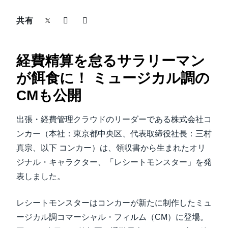
中堅・中小企業
共有
Finland (English)
製品情報
Belgium (English)
経費精算を怠るサラリーマン
España (Español)
導入事例
が餌食に！ ミュージカル調の
Norway (English)
CMも公開
サステナビリティ
出張・経費管理クラウドのリーダーである株式会社コ
働きかた改革
ンカー（本社：東京都中央区、代表取締役社長：三村
真宗、以下 コンカー）は、領収書から生まれたオリ
自治体・公共機関・教育機関等
ジナル・キャラクター、「レシートモンスター」を発
表しました。
レシートモンスターはコンカーが新たに制作したミュ
ージカル調コマーシャル・フィルム（CM）に登場。