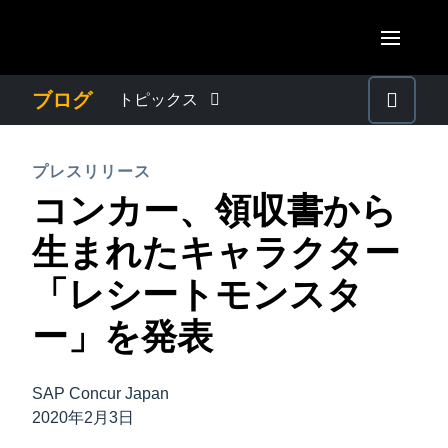
Skip to main content
AMERICAS
ブログ
トピックス
United States (English)
わたしたちについて
EUROPE
プレスリリース
Canada (English)
コンカー、領収書から
United Kingdom (English)
プレスリリース
ASIA PACIFIC
Canada (Français)
生まれたキャラクター
France (Français)
Australia (English)
México (Español)
電子帳簿保存法・インボイス制度
「レシートモンスタ
Deutschland (Deutsch)
India (English)
Brasil (Português)
ー」を発表
Italia (Italiano)
経理・総務の豆知識
日本（日本語)
Nederlands (English)
Singapore (English)
SAP Concur Japan
出張・経費管理トレンド
Sweden (English)
2020年2月3日
Denmark (English)