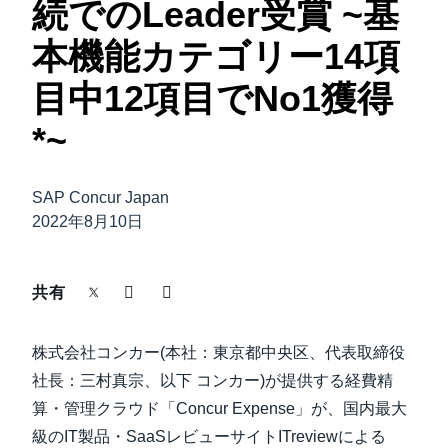
続でのLeader受賞 ~基
中堅・中小企業
Finland (English)
本機能カテゴリー14項
製品情報
Belgium (English)
目中12項目でNo1獲得
España (Español)
*~
導入事例
Norway (English)
サステナビリティ
SAP Concur Japan
2022年8月10日
働きかた改革
共有
自治体・公共機関・教育機関等
株式会社コンカー(本社：東京都中央区、代表取締役
社長：三村真宗、以下 コンカー)が提供する経費精
算・管理クラウド「Concur Expense」が、国内最大
級のIT製品・SaaSレビューサイトITreviewによる