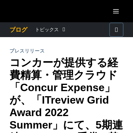
Skip to main content
AMERICAS
ブログ
トピックス
United States (English)
わたしたちについて
EUROPE
プレスリリース
Canada (English)
コンカーが提供する経
United Kingdom (English)
プレスリリース
ASIA PACIFIC
Canada (Français)
費精算・管理クラウド
France (Français)
Australia (English)
México (Español)
電子帳簿保存法・インボイス制度
「Concur Expense」
Deutschland (Deutsch)
India (English)
Brasil (Português)
が、「ITreview Grid
Italia (Italiano)
経理・総務の豆知識
日本（日本語)
Nederlands (English)
Award 2022
Singapore (English)
出張・経費管理トレンド
Sweden (English)
Summer」にて、5期連
Denmark (English)