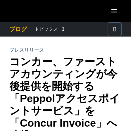
Skip to main content
AMERICAS
ブログ
トピックス
United States (English)
わたしたちについて
EUROPE
プレスリリース
Canada (English)
コンカー、ファースト
United Kingdom (English)
プレスリリース
ASIA PACIFIC
Canada (Français)
アカウンティングが今
France (Français)
Australia (English)
México (Español)
電子帳簿保存法・インボイス制度
後提供を開始する
Deutschland (Deutsch)
India (English)
Brasil (Português)
「Peppolアクセスポイ
Italia (Italiano)
経理・総務の豆知識
日本（日本語)
Nederlands (English)
ントサービス」を
Singapore (English)
出張・経費管理トレンド
Sweden (English)
「Concur Invoice」へ
Denmark (English)