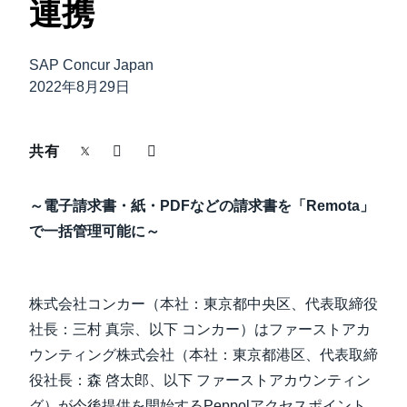
連携
中堅・中小企業
Finland (English)
製品情報
SAP Concur Japan
Belgium (English)
2022年8月29日
España (Español)
導入事例
Norway (English)
共有
サステナビリティ
～電子請求書・紙・PDFなどの請求書を「Remota」
で一括管理可能に～
働きかた改革
自治体・公共機関・教育機関等
株式会社コンカー（本社：東京都中央区、代表取締役
社長：三村 真宗、以下 コンカー）はファーストアカ
ウンティング株式会社（本社：東京都港区、代表取締
役社長：森 啓太郎、以下 ファーストアカウンティン
グ）が今後提供を開始するPeppolアクセスポイント