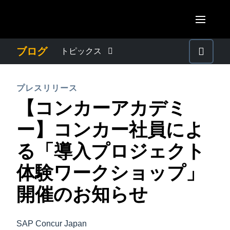
Skip to main content
AMERICAS
ブログ
トピックス
United States (English)
わたしたちについて
EUROPE
プレスリリース
Canada (English)
【コンカーアカデミ
United Kingdom (English)
プレスリリース
ASIA PACIFIC
Canada (Français)
ー】コンカー社員によ
France (Français)
Australia (English)
México (Español)
電子帳簿保存法・インボイス制度
る「導入プロジェクト
Deutschland (Deutsch)
India (English)
Brasil (Português)
体験ワークショップ」
Italia (Italiano)
経理・総務の豆知識
日本（日本語)
Nederlands (English)
開催のお知らせ
Singapore (English)
出張・経費管理トレンド
Sweden (English)
SAP Concur Japan
Denmark (English)