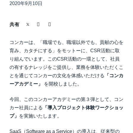
中堅・中小企業
2020年9月10日
Finland (English)
製品情報
Belgium (English)
共有
España (Español)
導入事例
コンカーは、「職場でも、職場以外でも、貢献の心を
Norway (English)
育み、カタチにする」をモットーに、CSR活動に取
サステナビリティ
り組んでいます。このCSR活動の一環として、社員
の有するナレッジをご提供し、業務を体験いただくこ
とを通じてコンカーの文化を体感いただける
「コンカ
働きかた改革
ーアカデミー」
を開校しました。
自治体・公共機関・教育機関等
今回、このコンカーアカデミーの第３弾として、コン
カー社員による
「導入プロジェクト体験ワークショッ
プ」
を実施いたします。
SaaS（Software as a Service）の導入は、従来型の