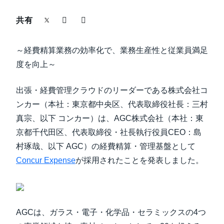
中堅・中小企業
共有
Finland (English)
製品情報
Belgium (English)
～経費精算業務の効率化で、業務生産性と従業員満足
España (Español)
度を向上～
導入事例
Norway (English)
出張・経費管理クラウドのリーダーである株式会社コ
サステナビリティ
ンカー（本社：東京都中央区、代表取締役社長：三村
真宗、以下 コンカー）は、AGC株式会社（本社：東
働きかた改革
京都千代田区、代表取締役・社長執行役員CEO：島
村琢哉、以下 AGC）の経費精算・管理基盤として
自治体・公共機関・教育機関等
Concur Expense
が採用されたことを発表しました。
AGCは、ガラス・電子・化学品・セラミックスの4つ