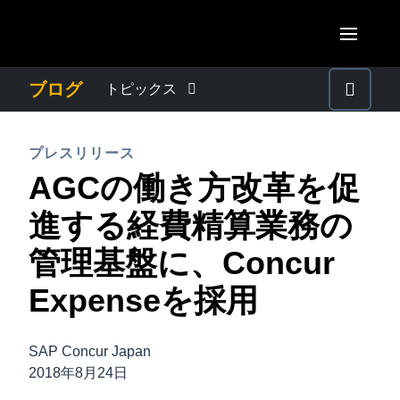
Skip to main content
AMERICAS
ブログ
トピックス
United States (English)
わたしたちについて
EUROPE
プレスリリース
Canada (English)
AGCの働き方改革を促
United Kingdom (English)
プレスリリース
ASIA PACIFIC
Canada (Français)
進する経費精算業務の
France (Français)
Australia (English)
México (Español)
電子帳簿保存法・インボイス制度
管理基盤に、Concur
Deutschland (Deutsch)
India (English)
Brasil (Português)
Expenseを採用
Italia (Italiano)
経理・総務の豆知識
日本（日本語)
Nederlands (English)
Singapore (English)
SAP Concur Japan
出張・経費管理トレンド
Sweden (English)
2018年8月24日
Denmark (English)