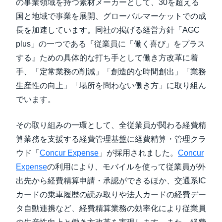
の事業領域を持つ素材メーカーとして、30を超える
国と地域で事業を展開、グローバルマーケットでの成
長を加速しています。同社の掲げる経営方針「AGC
plus」の一つである『従業員に「働く喜び」をプラス
する』ための具体的な打ち手として働き方改革に着
手、「定常業務の削減」「創造的な時間創出」「業務
生産性の向上」「場所を問わない働き方」に取り組ん
でいます。
その取り組みの一環として、全従業員が関わる経費精
算業務を支援する経費管理基盤に経費精算・管理クラ
ウド「
Concur Expense
」が採用されました。
Concur
Expense
の利用により、モバイルを使って従業員が外
出先から経費精算申請・承認ができるほか、交通系IC
カードの乗車履歴の読み取りや法人カードの経費デー
タ自動連携など、経費精算業務の効率化により従業員