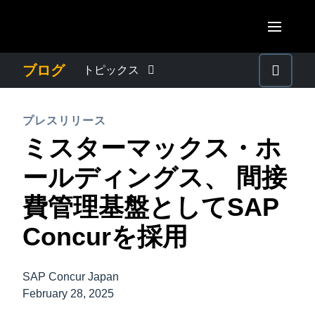
Skip to main content
AMERICAS
ブログ
トピックス
United States (English)
わたしたちについて
EUROPE
プレスリリース
Canada (English)
ミスターマックス・ホ
United Kingdom (English)
プレスリリース
ASIA PACIFIC
Canada (Français)
ールディングス、 間接
France (Français)
Australia (English)
México (Español)
電子帳簿保存法・インボイス制度
費管理基盤としてSAP
Deutschland (Deutsch)
India (English)
Brasil (Português)
Concurを採用
Italia (Italiano)
経理・総務の豆知識
日本（日本語)
Nederlands (English)
Singapore (English)
SAP Concur Japan
出張・経費管理トレンド
Sweden (English)
February 28, 2025
Denmark (English)