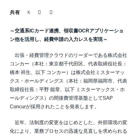
中堅・中小企業
共有
Finland (English)
製品情報
Belgium (English)
～交通系ICカード連携、領収書OCRアプリケーショ
España (Español)
ン他を活用し、
経費申請の入力レスを実現～
導入事例
Norway (English)
出張・経費管理クラウドのリーダーである株式会社
サステナビリティ
コンカー（本社：東京都千代田区、代表取締役社長：
橋本 祥生、以下 コンカー）は株式会社ミスターマッ
働きかた改革
クス・ホールディングス（本社：福岡県福岡市、代表
取締役社長：平野 能章、以下 ミスターマックス・ホ
自治体・公共機関・教育機関等
ールディングス）の間接費管理基盤としてSAP
Concurが採用されたことを発表します。
近年、法制度の変更をはじめとした、外部環境の変
化により、業務プロセスの迅速な見直しを求められる